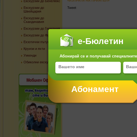
«ИЗПРАТИ НА ПРИЯТЕЛ»
Екскурзии до Бенелюкс
Екскурзии до
Tweet
Швейцария
Екскурзии до
Скандинавия
Екскурзии до Германия
Туроператорът има сключена застраховка 
N: 1592113150000510852 от 10.01.2016
Екскурзии до Франция
ТУРОПЕРАТОРА ПРЕДЛАГА И ВИ СЪВЕТВА
е-Бюлетин
И ПОДРОБНОСТИ ПОПИТАЙТЕ НА ТЕЛ. 070
Екзотични пътувания
СРОК И НАЧИН НА ПЛАЩАНЕ: 50 % КАПА
Круизи и яхти
ОТПЪТУВАНЕ
При недостигнат в срок минимален брой тур
Уикенди
Абонирай се и получавай специалните 
размер от 20лв до 60лв.
Паспортен и визов контрол: по програмата с
Обиколни екскурзии
ОБЩИ УСЛОВИЯ КЪМ ОФЕРТАТА
Доплащане за застраховка за туристи над 65 г.
И още полезни връзки:
Още оферти от София Тур