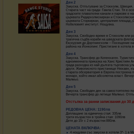
Ден 2
Закуска. Отпътуване за Стокхолм, Швеция. 
Старата част на града- Гамла Стан. Тя е ос
градските плавателни канали и паркове е н
църквата Ридархолмскиркан и Стокхолмският
църквата Сторкиркан, централния площад „Ст
Нобеловият институт. Нощувка.
Ден 3
Закуска. Свободно време в Стокхолм или ра
трагична съдба кораби на шведската флота)
Екскурзия до Дортнингхолм – Посещение на 
района на Йонкопинг. Пристигане в хотела 
Ден 4
Закуска. Трансфер до Копенхаген. Туристич
едноименната приказка на Ханс Кристиян Ан
града разходка из най-дългата търговска ул
други. Живописното пристанище Нюхавн, къд
старата обсерватория в Европа построена пр
монарх, който имал абсолютна власт. Вече
Малмьо.
Ден 5
Закуска. Свободен ден за самостоятелно по
Вечерта трансфер до летище Малмьо. Отпът
Отстъпка за ранни записвания до 30 д
РЕДОВНА ЦЕНА: 1190лв
Доплащане за единична стая: 335лв
трети възрастен в тройна стая: 1090лв
Дете до 15г с 2 възрастни:880лв.
ЦЕНАТА ВКЛЮЧВА:
4 нощувки със закуски в хотели 3*- 1 в М