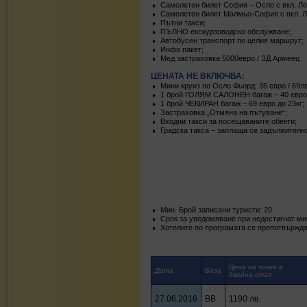
Самолетен билет София – Осло с вкл. Ле
Самолетен билет Малмьо-София с вкл. Л
Пътни такси;
ПЪЛНО екскурзоводско обслужване;
Автобусен транспорт по целия маршрут;
Инфо пакет;
Мед застраховка 5000евро / ЗД Армеец
ЦЕНАТА НЕ ВКЛЮЧВА:
Мини круиз по Осло Фьорд: 35 евро / 69лв
1 брой ГОЛЯМ САЛОНЕН багаж – 40 евро
1 брой ЧЕКИРАН багаж – 69 евро до 23кг;
Застраховка „Отмяна на пътуване“;
Входни такси за посещаваните обекти;
Градска такса – заплаща се задължителн
Mин. Брой записани туристи: 20
Срок за уведомяване при недостигнат мин
Хотелите по програмата се препотвържда
Цена на човек в
Дата
База
двойна стая
27.06.2016
BB
1190 лв.