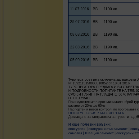
11.07.2016
BB
1190 лв.
25.07.2016
BB
1190 лв.
08.08.2016
BB
1190 лв.
22.08.2016
BB
1190 лв.
05.09.2016
BB
1190 лв.
Туроператорът има сключена застраховка 
N: 1592113150000510852 от 10.01.2016
ТУРОПЕРАТОРА ПРЕДЛАГА И ВИ СЪВЕТВА
И ПОДРОБНОСТИ ПОПИТАЙТЕ НА ТЕЛ. 070
СРОК И НАЧИН НА ПЛАЩАНЕ: 50 % КАПА
ОТПЪТУВАНЕ
При недостигнат в срок минимален брой тур
размер от 20лв до 60лв.
Паспортен и визов контрол: по програмата с
ОБЩИ УСЛОВИЯ КЪМ ОФЕРТАТА
Доплащане за застраховка за туристи над 65 г.
И още полезни връзки:
|
|
екскурзии
екскурзия със самолет
екск
|
|
самолет
Швеция самолет
екскурзии С