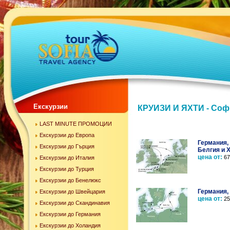
Екскурзии
КРУИЗИ И ЯХТИ - Соф
LAST MINUTE ПРОМОЦИИ
Екскурзии до Европа
Германия,
Екскурзии до Гърция
Белгия и 
цена от:
67
Екскурзии до Италия
Екскурзии до Турция
Екскурзии до Бенелюкс
Германия,
Екскурзии до Швейцария
цена от:
25
Екскурзии до Скандинавия
Екскурзии до Германия
Екскурзии до Холандия