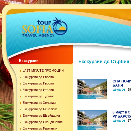
Екскурзии
Екскурзии до Сърбия
LAST MINUTE ПРОМОЦИИ
Екскурзии до Европа
СПА ПОЧИ
Екскурзии до Гърция
БАНЯ
цена от:
39 
Екскурзии до Италия
Екскурзии до Турция
Екскурзии до Холандия
Екскурзии до Бенелюкс
8 март в 
Екскурзии до Швейцария
РИБАРСК
цена от:
97 
Екскурзии до Скандинавия
Екскурзии до Германия