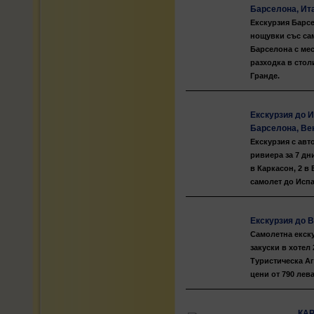
Барселона, Ит
Екскурзия Барсе
нощувки със сам
Барселона с мес
разходка в стол
Гранде.
Екскурзия до И
Барселона, Ве
Екскурзия с авт
ривиера за 7 дни
в Каркасон, 2 в
самолет до Испа
Екскурзия до В
Самолетна екску
закуски в хотел 
Туристическа Аг
цени от 790 лева
КАР