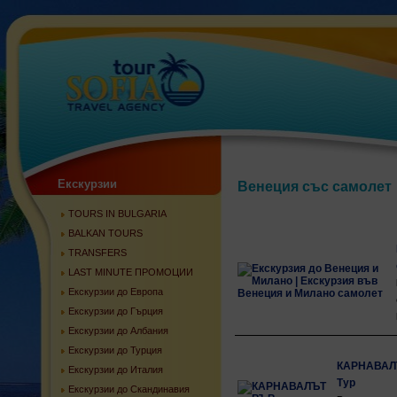
Екскурзии
Венеция със самолет
TOURS IN BULGARIA
BALKAN TOURS
TRANSFERS
LAST MINUTE ПРОМОЦИИ
Екскурзии до Европа
Екскурзии до Гърция
Екскурзии до Албания
Екскурзии до Турция
КАРНАВАЛЪТ
Екскурзии до Италия
Тур
Екскурзии до Скандинавия