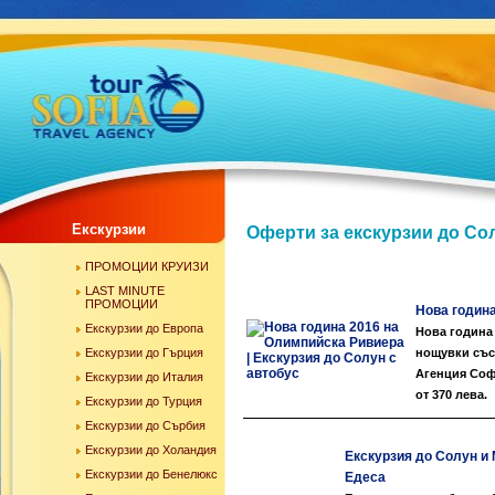
Екскурзии
Оферти за екскурзии до Со
ПРОМОЦИИ КРУИЗИ
LAST MINUTE
ПРОМОЦИИ
Нова година
Екскурзии до Европа
Нова година 
Екскурзии до Гърция
нощувки със
Агенция Софи
Екскурзии до Италия
от 370 лева.
Екскурзии до Турция
Екскурзии до Сърбия
Екскурзии до Холандия
Екскурзия до Солун и 
Екскурзии до Бенелюкс
Едеса