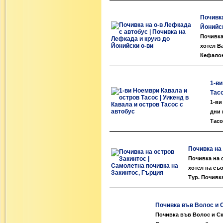
Почивка
Йонийск
Почивка
хотел В
Кефалон
1-ви
Тасо
1-ви
дни 
Тасо
Почивка на
Почивка на 
хотел на съ
Тур. Почивка
Почивка във Волос и С
Почивка във Волос и Скиа