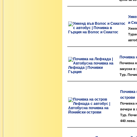
Уике
и Ск
Уике
Тури
авто
Почивка 
Почивка н
закуски в
Тур. Почи
Почивка 
острови
Почивка н
вечери в 
Тур. Почи
440 лева.