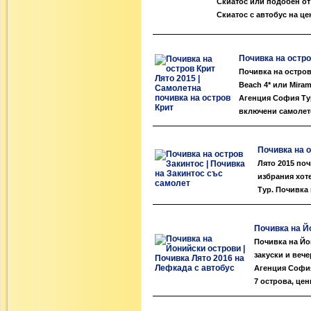
Скиатос или подобен от
Скиатос с автобус на цен
Почивка на остро
Почивка на остров 
Beach 4* или Mira
Агенция София Тур
включени самолете
Почивка на о
Лято 2015 поч
избрания хот
Тур. Почивка 
Почивка на Й
Почивка на Йо
закуски и вече
Агенция София
7 острова, цен