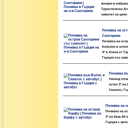
вечеря в избрани
Туристическа Аг
самолет на цени 
Почивка на ост
Санторини
Почивка на остр
Inclusive в хот
4* в Атина от Т
Гърция със само
Почивка въ
Уикенд почи
хотел 3* на
Скиатос, Гъ
Почивка на о
Почивка на ос
3* на база Al
Гърция с авто