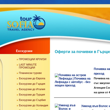
Екскурзии
Оферти за почивки в Гърци
ПРОМОЦИИ КРУИЗИ
LAST MINUTE
ПРОМОЦИИ
Почивка на
Планински турове
преход
Екскурзии до Европа
Почивка на 
със закуски
Екскурзии до Гърция
Агенция Со
Екскурзии до Италия
на цени от 
Екскурзии до Турция
Екскурзии до Сърбия
Екскурзии до Холандия
Уикенд във Волос и