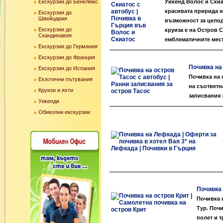
Екскурзии до Бенелюкс
Уикенд Волос и Скиат
красивата пририда н
Екскурзии до
Швейцария
възможност за целод
Екскурзии до
круиза е на Остров 
Скандинавия
емблематичните места
Екскурзии до Германия
Екскурзии до Франция
Почивка на 
Екскурзии до Испания
Почивка на 
Екзотични пътувания
на съответн
Круизи и яхти
записвания 
Уикенди
Обиколни екскурзии
Почивка 
Почивка 
Тур. Почи
полет и т