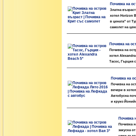
Почивка на ос
Златна възраст
хотел Horizon 
в цената” от Т
самолет на цени
Почивка на ост
Почивка на ост
хотел Alexandra
Тасос, Гърция с
Почивка на о
Почивка на ост
вечери в хотел
Автобусна поч
и круиз Йоний
Почивка н
Почивка н
закуска о
цени за хо