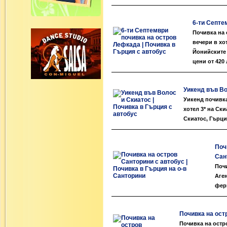
6-ти Септе
Почивка на 
вечери в хо
Йонийските 
цени от 420 
Уикенд във Во
Уикенд почивка
хотел 3* на Ск
Скиатос, Гърци
Поч
Сан
Почи
Аге
фер
Почивка на ост
Почивка на остро