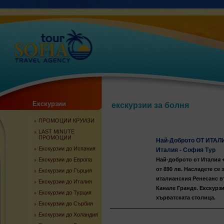
Екскурзии
екскурзии за болня
ПРОМОЦИИ КРУИЗИ
LAST MINUTE
ПРОМОЦИИ
Най-Доброто ОТ ИТАЛИ
Екскурзии до Испания
Италия - София Тур
Екскурзии до Европа
Най-доброто от Италия 
от 890 лв. Насладете се
Екскурзии до Гърция
италианския Ренесанс въ
Екскурзии до Италия
Канале Гранде. Екскурз
Екскурзии до Турция
хърватската столица.
Екскурзии до Сърбия
Екскурзии до Холандия