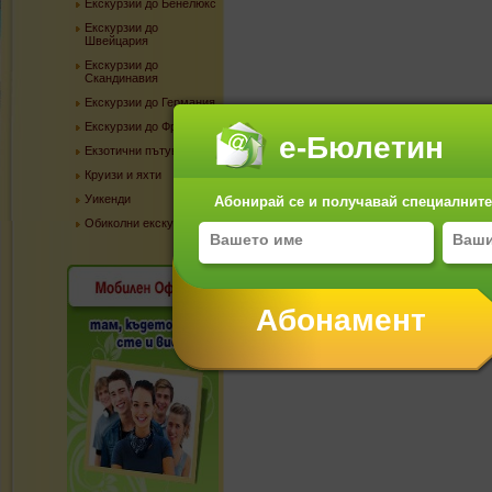
Екскурзии до Бенелюкс
Екскурзии до
Швейцария
Екскурзии до
Скандинавия
Екскурзии до Германия
Екскурзии до Франция
е-Бюлетин
Екзотични пътувания
Круизи и яхти
Уикенди
Абонирай се и получавай специалните 
Обиколни екскурзии