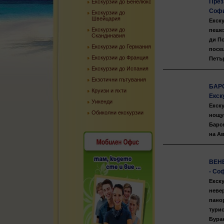
През
Екскурзии до Бенелюкс
Софи
Екскурзии до
Швейцария
Екску
Екскурзии до
пеше
Скандинавия
ди По
Екскурзии до Германия
посещ
Екскурзии до Франция
Петъ
Екскурзии до Испания
Екзотични пътувания
БАРС
Круизи и яхти
Екск
Уикенди
Екск
Обиколни екскурзии
нощув
Барс
на Ав
ВЕНЕ
- Со
Екску
неве
пано
тури
Бура