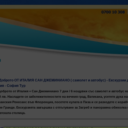
я
Доброто ОТ ИТАЛИЯ САН ДЖЕМИНИАНО ( самолет и автобус) - Екскурзии 
ия - София Тур
оброто от Италия + Сан Джеминиано 7 дни / 6 нощувки със самолет и автобус н
0 лв. Насладете се забележителностите на вечния град, Ватикана, усетете духа на
анския Ренесанс във Флоренция, посетете кулата в Пиза и се разходете с кораб
е Гранде. Екскурзията завършва с отпътуване за Загреб и панорамна обиколка 
тската столица.