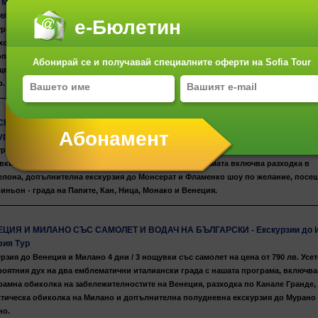
 МАРТ - ЕКСКУРЗИЯ ДО РИМ С ГИД НА БЪЛГАРСКИ - Екскурзии до Италия 
я Тур
е-Бюлетин
рзия до Рим 4 дни / 3 нощувки със самолет на цена от 590 лв. Програмата включ
ходна обиколка- на бароков Рим (Пантеона, Фонтан Ди Треви, площад "Испания
поло), на древен Рим (Колизеума, Римския форум, Капитолият и пиаца Колона),
Абонирай се и получавай специалните оферти на Sofia Tour
ение на Ватикана, Сиксктинската капела, Стаите на Рафаело и Базиликата на С
р.
ЕЛОНА - ИТАЛИАНСКА и ФРЕНСКА РИВИЕРА- МИЛАНО- ВЕНЕЦИЯ Вариант
урзии до Испания - София Тур
урзия БАРСЕЛОНА - ИТАЛИАНСКА и ФРЕНСКА РИВИЕРА- МИЛАНО- ВЕНЕЦИЯ 8 дн
ки със самолет и автобус на цена от 1050 лв. Програмата включва разходка в
елона, допълнителна екскурзия до Монсерат и Фламенко шоу по желание, посе
иньон - града на Папите, Кан, Ница, Монако и Венеция.
ЦИЯ И МИЛАНО СЪС САМОЛЕТ И ВОДАЧ НА БЪЛГАРСКИ - Екскурзии до 
фия Тур
рзия до Венеция и Милано 4 дни / 3 нощувки със самолет на цена от 790 лв. Усет
роятния дух на два емблематични италиански града с нашата програма, включв
рамна обиколка на забележителностите на Венеция, разходка по Канале Гранде,
стическа обиколка на Милано и допълнителна полудневна екскурзия до Мурано
но.