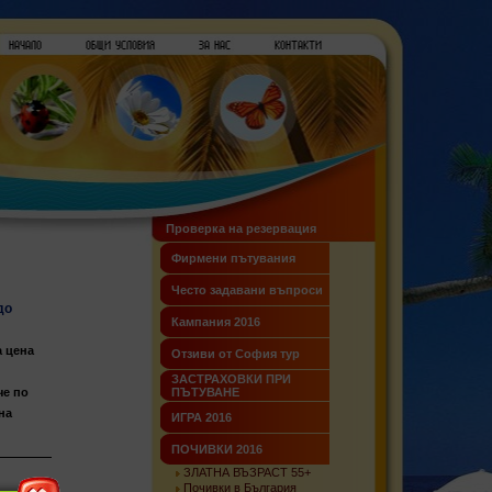
Проверка на резервация
Фирмени пътувания
Често задавани въпроси
до
Кампания 2016
а цена
Отзиви от София тур
ЗАСТРАХОВКИ ПРИ
че по
ПЪТУВАНЕ
на
ИГРА 2016
ПОЧИВКИ 2016
ЗЛАТНА ВЪЗРАСТ 55+
Почивки в България