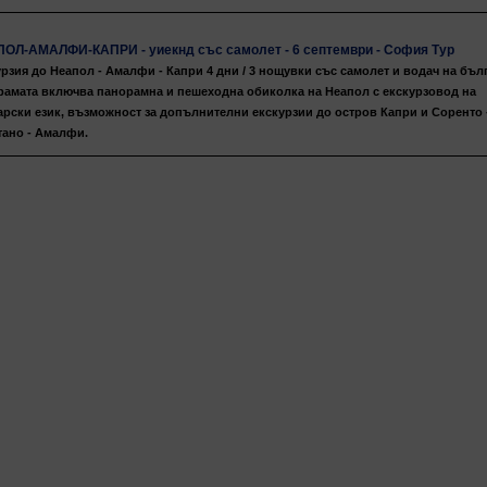
ОЛ-АМАЛФИ-КАПРИ - уиекнд със самолет - 6 септември - София Тур
рзия до Неапол - Амалфи - Капри 4 дни / 3 нощувки със самолет и водач на бъл
рамата включва панорамна и пешеходна обиколка на Неапол с екскурзовод на
арски език, възможност за допълнителни екскурзии до остров Капри и Соренто 
тано - Амалфи.