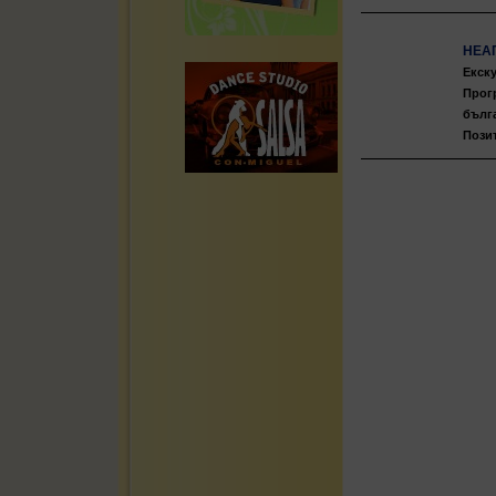
НЕАП
Екску
Прог
бълг
Пози