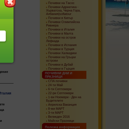
-
Почивки на Тасос
Почивки Адриатика -
Хърватска, Черна Гора,
ва две
Албания|sofiatour
", пиаца
Почивки в Кипър
Почивки Олимпийска
Ривиера
вети
Почивки в Италия
Почивки в Малта
Почивки на остров
Лефкада
Почивки в Испания
Почивки в Турция
 2 -
Почивки Халкидики
Почивки на Гръцки
острови
и / 7
Почивки в Дубай
Почивки в Гърция
щение
ПОЧИВНИ ДНИ И
ПРАЗНИЦИ
СПА почивки
24-ти Май
6-ти Септември
Италия
22-ри Септември
1-ви Ноември - Ден на
Будителите
ете
Априлска Ваканция
8-ми МАРТ
аща
3-ти МАРТ
Великден 2016
 и
Майски Празници
Полезна информация