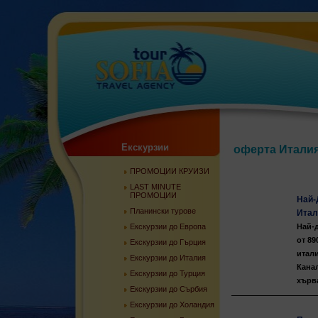
Екскурзии
оферта Итали
ПРОМОЦИИ КРУИЗИ
LAST MINUTE
ПРОМОЦИИ
Най-
Планински турове
Итал
Екскурзии до Европа
Най-д
от 89
Екскурзии до Гърция
итали
Екскурзии до Италия
Канал
Екскурзии до Турция
хърва
Екскурзии до Сърбия
Екскурзии до Холандия