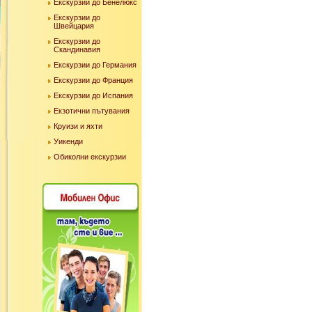
Екскурзии до Бенелюкс
Екскурзии до
Швейцария
Екскурзии до
Скандинавия
Екскурзии до Германия
Екскурзии до Франция
Екскурзии до Испания
Екзотични пътувания
Круизи и яхти
Уикенди
Обиколни екскурзии