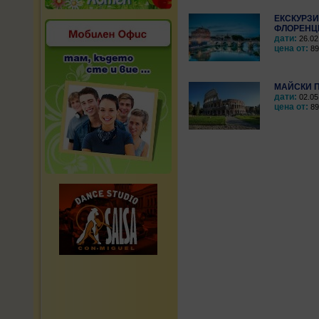
ЕКСКУРЗИ
ФЛОРЕНЦ
дати:
26.02
цена от:
890
МАЙСКИ П
дати:
02.05
цена от:
890