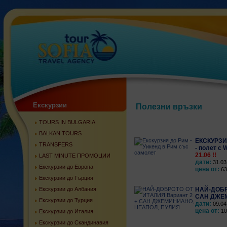
Екскурзии
Полезни връзки
TOURS IN BULGARIA
BALKAN TOURS
ЕКСКУРЗИЯ
TRANSFERS
- полет с W
21.06 !!
LAST MINUTE ПРОМОЦИИ
дати:
31.03
Екскурзии до Европа
цена от:
630
Екскурзии до Гърция
Екскурзии до Албания
НАЙ-ДОБР
САН ДЖЕМ
Екскурзии до Турция
дати:
09.04
цена от:
10
Екскурзии до Италия
Екскурзии до Скандинавия