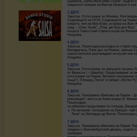
църквата „Santa Maria delle Grazie“, къдет
покритата галерия на Виктор Емануил II въ
3 ДЕН:
Закуска. Отпътуване за Женева. Разглежда
Седалището на ООН, Седалището на Червени
езерото, кея на Мон Блан, острова на Жан-
град – „Плас Ньов”, „Плас дю Бур-дьо-Фур”,
къщата Тавел (най-старата къща на Женева)
Нощувка.
4 ДЕН:
Закуска. Пешеходна разходка из стария гра
Катедралата, Пале дьо ла Рюмин, замъка 
самостоятелно разглеждане на музея или об
Нощувка.
5 ДЕН:
Закуска. Отпътуване за замъците на река Л
от Франсоа I – Шамбор. Продължаване за л
отпътуване за Париж. Вечерно посещение н
къща“), Площад „Пигал“ и кабаре „Мулен Ру
Нощувка.
6 ДЕН:
Закуска. Панорамна обиколка на Париж – До
революция“; моста на Александър III, Малки
Пешеходна-
та обиколка продължава по площад „Вандом
По желание- посещение на Лувъра– най-г
Лиза“ на Леонардо да Винчи. Пешеходна 
7 ДЕН:
Закуска. Панорамна обиколка на Париж: Пар
градина с Люксембургския дворец, където с
свободно
време за разглеждане на Триумфалната арк