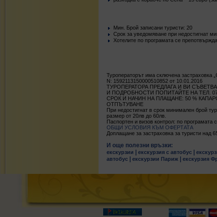
Mин. Брой записани туристи: 20
Срок за уведомяване при недостигнат мин
Хотелите по програмата се препотвържда
Туроператорът има сключена застраховка 
N: 1592113150000510852 от 10.01.2016
ТУРОПЕРАТОРА ПРЕДЛАГА И ВИ СЪВЕТВА
И ПОДРОБНОСТИ ПОПИТАЙТЕ НА ТЕЛ. 070
СРОК И НАЧИН НА ПЛАЩАНЕ: 50 % КАПА
ОТПЪТУВАНЕ
При недостигнат в срок минимален брой тур
размер от 20лв до 60лв.
Паспортен и визов контрол: по програмата с
ОБЩИ УСЛОВИЯ КЪМ ОФЕРТАТА
Доплащане за застраховка за туристи над 65 г.
И още полезни връзки:
|
|
екскурзии
екскурзия с автобус
екскурз
|
|
автобус
екскурзии Париж
екскурзия Ф