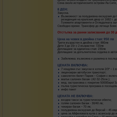
Сена около историческите острови Ла Сите,
8 ДЕН:
Закуска.
Възможност за полудневна екскурзия до 
резиденция на кралския двор от 1682 г. 
Големите апартаменти и Огледалната зал
Свободно време. Трансфер до летище Бове.
Отстъпка за ранни записвания до 30 д
Цена на човек в двойна стая: 950 лв
Трети възрастен в двойна стая: 880лв
Дете 3 до 15г с 2 възрастни: 720лв
Доплащане за единична стая: 230лв
Доплащане за допълнителна седалка в авто
Забележка: възможна е размяна в послед
ЦЕНАТА ВКЛЮЧВА:
7 нощувки със закуски в хотели 2/3* – 1 в
лицензиран автобусен транспорт;
самолетен билет Париж – София с включе
малък салонен багаж- (42-32-25см.);
мед. застраховка с покритие 5000Евро/ 
пълна туристическа програма в посещева
инфо пакет
ЦЕНАТА НЕ ВКЛЮЧВА:
входни такси за туристически обекти;
голям салонен багаж - 30/40 лв;
чекиран багаж – 70 лв;
полудневна екскурзия до Версай – 45 евр
цена за Айфеловата кула с асансьор до н
разходка с корабче по Сена – 15 евро (з