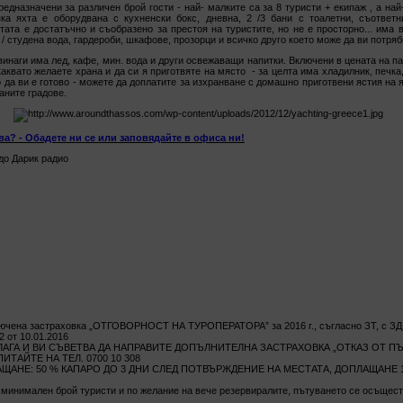
редназначени за различен брой гости - най- малките са за 8 туристи + екипаж , а най
ка яхта е оборудвана с кухненски бокс, дневна, 2 /3 бани с тоалетни, съответн
тата е достатъчно и съобразено за престоя на туристите, но не е просторно... има 
/ студена вода, гардероби, шкафове, прозорци и всичко друго което може да ви потря
винаги има лед, кафе, мин. вода и други освежаващи напитки. Включени в цената на па
аквато желаете храна и да си я приготвяте на място - за целта има хладилник, печка, 
 да ви е готово - можете да доплатите за изхранване с домашно приготвени ястия на 
аните градове.
ва? - Обадете ни се или заповядайте в офиса ни!
до Дарик радио
ючена застраховка „ОТГОВОРНОСТ НА ТУРОПЕРАТОРА” за 2016 г., съгласно ЗТ, с ЗД
 от 10.01.2016
АГА И ВИ СЪВЕТВА ДА НАПРАВИТЕ ДОПЪЛНИТЕЛНА ЗАСТРАХОВКА „ОТКАЗ ОТ ПЪ
ТАЙТЕ НА ТЕЛ. 0700 10 308
АЩАНЕ: 50 % КАПАРО ДО 3 ДНИ СЛЕД ПОТВЪРЖДЕНИЕ НА МЕСТАТА, ДОПЛАЩАНЕ 
к минимален брой туристи и по желание на вече резервиралите, пътуването се осъщес
.