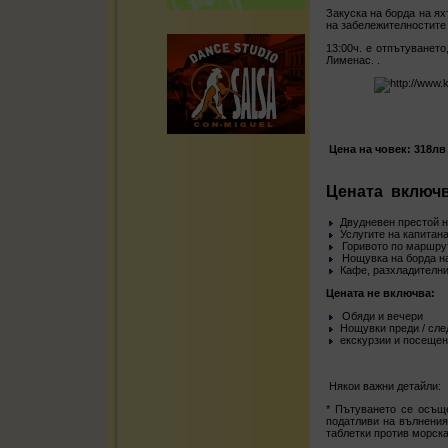
Закуска на борда на ях
на забележителностите
13:00ч. е отпътуването
Лименас. .
Цена на човек: 318лв
Цената
включв
Двудневен престой н
Услугите на капитана
Горивото по маршру
Нощувка на борда на
Кафе, разхладителни
Цената не включва:
Обяди и вечери
Нощувки преди / сле
екскурзии и посещен
Някои важни детайли:
* Пътуването се осъще
податливи на вълнения
таблетки против морска