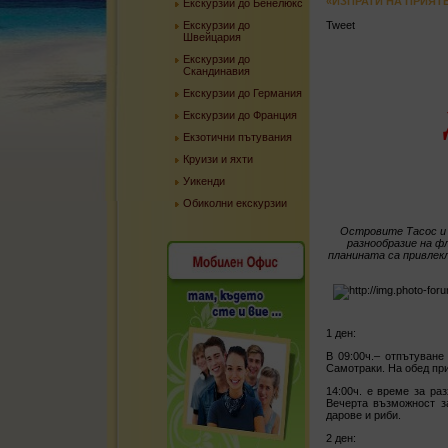
«ИЗПРАТИ НА ПРИЯТ
Екскурзии до Бенелюкс
Екскурзии до
Tweet
Швейцария
Екскурзии до
Скандинавия
Екскурзии до Германия
Екскурзии до Франция
Екзотични пътувания
Круизи и яхти
Уикенди
Обиколни екскурзии
Островите Тасос и
разнообразие на
фл
планината
са привлек
1 ден:
В 09:00ч.– отпътуване
Самотраки. На обед пр
14:00ч. е време за ра
Вечерта възможност з
дарове и риби.
2 ден: