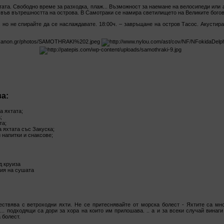
тата. Свободно време за разходка, плаж... Възможност за наемане на велосипеди или 
 във вътрешността на острова. В Самотраки се намира светилището на Великите богов
, но не спирайте да се наслаждавате. 18:00ч. – завръщане на остров Тасос. Акустир
а:
а яхтата;
;
та;
 яхтата със Закуска;
 напитки и снаксове;
д круиза
ия на сушата
ствява с ветроходни яхти. Не се притеснявайте от морска болест - Яхтите са мно
... подходящи са дори за хора на които им прилошава. .. а и за всеки случай винаг
 болест.