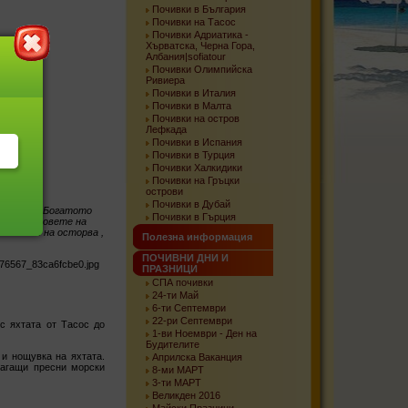
Почивки в България
Почивки на Тасос
Почивки Адриатика -
Хърватска, Черна Гора,
Албания|sofiatour
Почивки Олимпийска
Ривиера
Почивки в Италия
Почивки в Малта
Почивки на остров
Лефкада
Почивки в Испания
Почивки в Турция
Почивки Халкидики
Почивки на Гръцки
острови
Почивки в Дубай
 планини
. Богатото
Почивки в Гърция
е по склоновете на
 жители на осторва ,
Полезна информация
ПОЧИВНИ ДНИ И
ПРАЗНИЦИ
СПА почивки
24-ти Май
6-ти Септември
22-ри Септември
с яхтата от Тасос до
1-ви Ноември - Ден на
Будителите
 и нощувка на яхтата.
Априлска Ваканция
лагащи пресни морски
8-ми МАРТ
3-ти МАРТ
Великден 2016