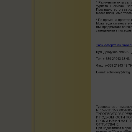
* Различните яхти са п
туриста + екипаж. Вся
Пространството във ях
малка площ. Има топла 
* По време на престоя 
Можете да си внесете к
пък предпчитате всичко
заведенията в посещав
Тази оферта ви харес
Бул. Дондуков №86 Б - 
Тел. /+359 2/ 943 13 43
Факс: /+359 2/ 943 49 79
E-mail:
sofiatour@dir.bg
Туроператорът има скл
N: 1592113150000510852
ТУРОПЕРАТОРА ПРЕДЛ
И ПОДРОБНОСТИ ПОПИ
СРОК И НАЧИН НА ПЛ
ОТПЪТУВАНЕ
При недостигнат в сро
размер от 20лв до 60лв