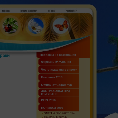
траки
Проверка на резервация
Фирмени пътувания
Често задавани въпроси
Кампания 2016
Отзиви от София тур
ЗАСТРАХОВКИ ПРИ
ПЪТУВАНЕ
ИГРА 2016
ПОЧИВКИ 2016
ЗЛАТНА ВЪЗРАСТ 55+
Почивки в Кипър