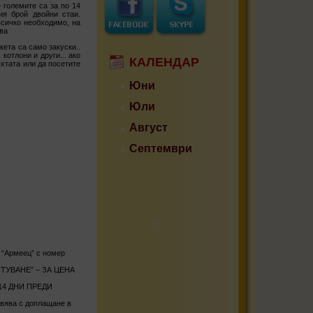
- големите са за по 14
ия брой двойни стаи.
всичко необходимо, на
бва
кета са само закуски..
котлони и други... ако
КАЛЕНДАР
яхтата или да посетите
Юни
Юли
Август
Септември
 “Армеец” с номер
ТУВАНЕ” – ЗА ЦЕНА
14 ДНИ ПРЕДИ
твява с доплащане в