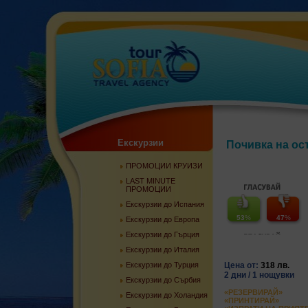
Екскурзии
Почивка на ос
ПРОМОЦИИ КРУИЗИ
LAST MINUTE
ПРОМОЦИИ
Екскурзии до Испания
53
%
47
%
Екскурзии до Европа
Екскурзии до Гърция
Екскурзии до Италия
Екскурзии до Турция
Цена от:
318 лв.
2 дни / 1 нощувки
Екскурзии до Сърбия
«РЕЗЕРВИРАЙ»
Екскурзии до Холандия
«ПРИНТИРАЙ»