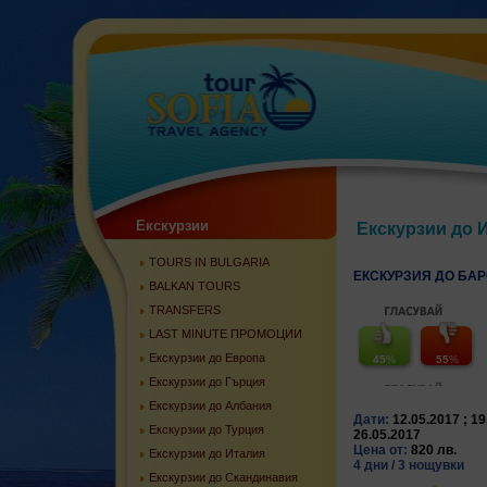
Екскурзии
Екскурзии до 
TOURS IN BULGARIA
ЕКСКУРЗИЯ ДО БА
BALKAN TOURS
TRANSFERS
LAST MINUTE ПРОМОЦИИ
Екскурзии до Европа
45
%
55
%
Екскурзии до Гърция
Екскурзии до Албания
Дати:
12.05.2017 ; 19
Екскурзии до Турция
26.05.2017
Цена от:
820 лв.
Екскурзии до Италия
4 дни / 3 нощувки
Екскурзии до Скандинавия