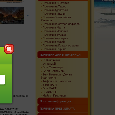
Почивки в България
Почивки на Тасос
Почивки Адриатика
Почивки в Италия
»
Почивки Олимпийска
Ривиера
Почивки на остров Лефкада
Почивки в Малта
Почивки в Испания
Почивки в Турция
Почивки Халкидики
Почивки в Дубай
Почивки на Гръцки острови
Почивки в Гърция
ПОЧИВНИ ДНИ И ПРАЗНИЦИ
СПА почивки
24-ти Май
6-ти Септември
22-ри Септември
1-ви Ноември - Ден на
Будителите
14 фев. Св. Валентин
8-ми МАРТ
3-ти МАРТ
ВЕЛИКДЕН
Майски Празници
 хотела. Настаняване
Полезна информация
щад Каталуния,
ПОЧИВКА ПРЕЗ ЗИМАТА
зглеждане на „Саграда
а „Пикасо”, „Морския