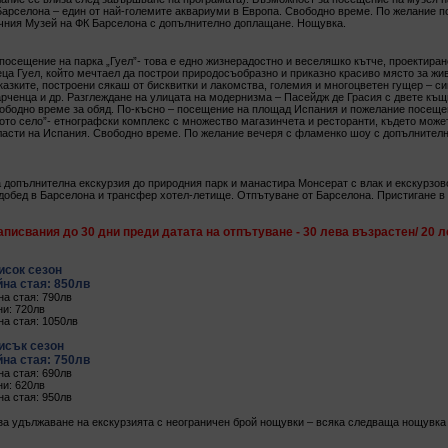
арселона – един от най-големите аквариуми в Европа. Свободно време. По желание п
ния Музей на ФК Барселона с допълнително доплащане. Нощувка.
посещение на парка „Гуел”- това е едно жизнерадостно и веселяшко кътче, проектирано
ца Гуел, който мечтаел да построи природосъобразно и приказно красиво място за жи
иказките, построени сякаш от бисквитки и лакомства, големия и многоцветен гущер – си
рченца и др. Разглеждане на улицата на модернизма – Пасейдж де Грасия с двете къщ
вободно време за обяд. По-късно – посещение на площад Испания и пожелание посеще
ото село”- етнографски комплекс с множество магазинчета и ресторанти, където може
бласти на Испания. Свободно време. По желание вечеря с фламенко шоу с допълнител
 допълнителна екскурзия до природния парк и манастира Монсерат с влак и екскурзов
едобед в Барселона и трансфер хотел-летище. Отпътуване от Барселона. Пристигане 
аписвания до 30 дни преди датата на отпътуване - 30 лева възрастен/ 20 л
висок сезон
йна стая: 850лв
на стая: 790лв
ни: 720лв
на стая: 1050лв
нисък сезон
йна стая: 750лв
на стая: 690лв
ни: 620лв
на стая: 950лв
 за удължаване на екскурзията с неограничен брой нощувки – всяка следваща нощувка 