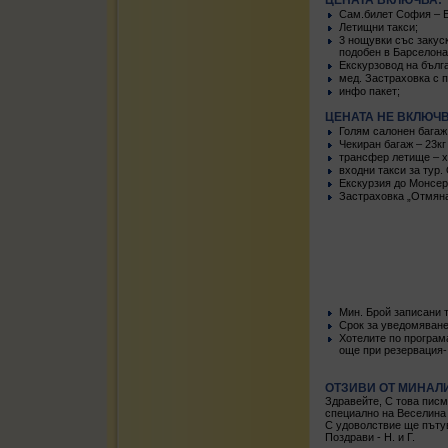
ЦЕНАТА ВКЛЮЧВА:
Сам.билет София – Б
Летищни такси;
3 нощувки със закуски
подобен в Барселона
Екскурзовод на бълга
мед. Застраховка с п
инфо пакет;
ЦЕНАТА НЕ ВКЛЮЧВ
Голям салонен багаж 
Чекиран багаж – 23кг 
трансфер летище – хо
входни такси за тур.
Екскурзия до Монсера
Застраховка „Отмяна
Mин. Брой записани т
Срок за уведомяване 
Хотелите по програм
още при резервация-
ОТЗИВИ ОТ МИНАЛ
Здравейте, С това писм
специално на Веселина
С удоволствие ще пъту
Поздрави - Н. и Г.