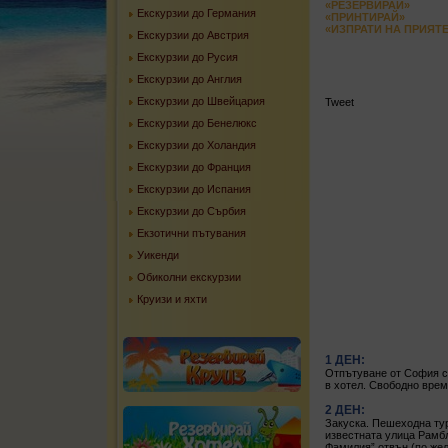
«РЕЗЕРВИРАЙ»
Екскурзии до Германия
«ПРИНТИРАЙ»
«ИЗПРАТИ НА ПРИЯТ
Екскурзии до Австрия
Екскурзии до Русия
Екскурзии до Англия
Екскурзии до Швейцария
Tweet
Екскурзии до Бенелюкс
Екскурзии до Холандия
Екскурзии до Франция
Екскурзии до Испания
Екскурзии до Сърбия
Екзотични пътувания
Уикенди
Обиколни екскурзии
Круизи и яхти
1 ДЕН:
Отпътуване от София сл
в хотел. Свободно врем
2 ДЕН:
Закуска. Пешеходна ту
известната улица Рамбл
Фамилия” отвън (по жел