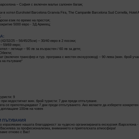
арселона – София с включен малък салонен багаж;
 в хотел Eurohotel Barcelona Granvia Fira, The Campanile Barcelona Sud Cornella, Hotel 
;
рски език по време на престоя;
окритие 5000 евро - ЗД Армеец;
А:
(42/32/25 – 56/45/25см) – 30/40 евро в 2 посоки;
– 59/69 евро;
тел – летище – 90 лв за възрастен / 60 лв за дете;
 Обекти;
т (включен трансфер и тур. програма с местен екскурзовод) – 90 лева (мин. брой уча
 на пътуване“
уристи: 9
при недостигнат мин. брой туристи: 7 дни преди отпътуване.
ата се препотвърждават 7 дни преди отпътуването. Ако желаете да изберете конкретен
 доплащане 100лв на човек
И ПЪТУВАНИЯ
о изразяваме нашата благодарност за чудесно организираната екскурзия /Барселона - 19
 Василева за професионализма, вниманието и приятелската атмосфера!
ваме отново с Вас!