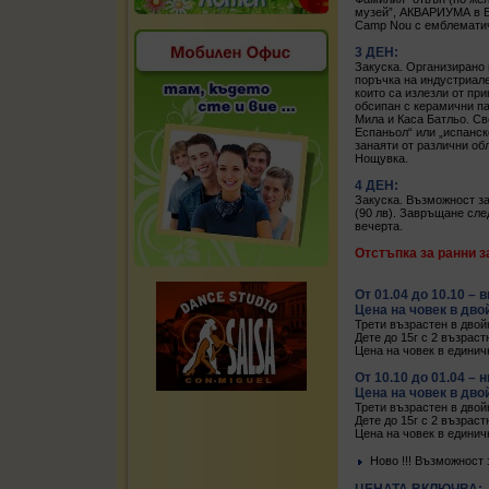
музей”, АКВАРИУМА в Б
Camp Nou с емблематич
3 ДЕН:
Закуска. Организирано 
поръчка на индустриале
които са излезли от пр
обсипан с керамични па
Мила и Каса Батльо. С
Еспаньол“ или „испанск
занаяти от различни о
Нощувка.
4 ДЕН:
Закуска. Възможност за
(90 лв). Завръщане сл
вечерта.
Отстъпка за ранни з
От 01.04 до 10.10 – 
Цена на човек в дво
Трети възрастен в двой
Дете до 15г с 2 възраст
Цена на човек в единич
От 10.10 до 01.04 – 
Цена на човек в дво
Трети възрастен в двой
Дете до 15г с 2 възраст
Цена на човек в единич
Ново !!! Възможност