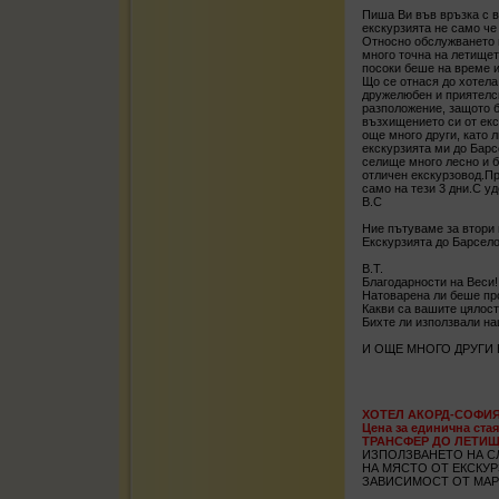
Пиша Ви във връзка с в
екскурзията не само че 
Относно обслужването 
много точна на летищет
посоки беше на време и
Що се отнася до хотела
дружелюбен и приятелск
разположение, защото б
възхищението си от екс
още много други, като 
екскурзията ми до Бар
селище много лесно и б
отличен екскурзовод.Пр
само на тези 3 дни.С у
В.С
Ние пътуваме за втори 
Екскурзията до Барсело
В.Т.
Благодарности на Веси!
Натоварена ли беше пр
Какви са вашите цялост
Бихте ли използвали на
И ОЩЕ МНОГО ДРУГИ В НА
ХОТЕЛ АКОРД-СОФИЯ 
Цена за единична стая
ТРАНСФЕР ДО ЛЕТИЩ
ИЗПОЛЗВАНЕТО НА С
НА МЯСТО ОТ ЕКСКУР
ЗАВИСИМОСТ ОТ МАР