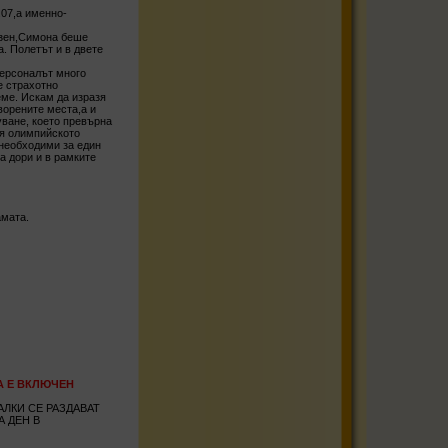
.07,а именно-
азен,Симона беше
. Полетът и в двете
персоналът много
е страхотно
еме. Искам да изразя
ворените места,а и
уване, което превърна
ря олимпийското
 необходими за един
а дори и в рамките
амата.
НАТА Е ВКЛЮЧЕН
ЛКИ СЕ РАЗДАВАТ
А ДЕН В