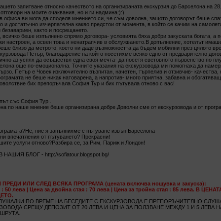
ашето запитване относно качеството на организираната екскурзия до Барселона на 28
отговори на моите очаквания, но и ги надмина:):)
в офиса ви мога да споделя мнението си, че съм доволна, защото договорът беше сп
о и достатъчно изчерпателна какво предстои от момента, в който се качим на самолета
 безавариен, както и посрещането.
, всичко беше изпълнено спрямо договора- условията бяха добри,закуската богата, а 
и настроен, а освен това и ненатрапчив в обслужването.В допълнение, хотелът имаш
еше близо да метрото, което ни даде възможността да бъдем мобилни през цялото вр
курзовода Петър, благодарение на който посетихме всяко едно от предварително дого
лично аз успях да осъществя една своя мечта- да посетя световното първенство по пл
селона още по-емоционална. Точните указания на екскурзовода ми помогнаха да наме
ързо. Петър е Човек изключително възпитан, начетен, търпелив и отзивчив- качества,
ограмата не беше никак натоварена, а напротив- много приятна, забавна и обогатяващ
доволствие бих препоръчала София Тур и бих пътувала отново с вас!
път със София Тур .
на по наше мнение беше организирана добре.Доволни сме от екскурзовода и от прогр
ограмата?Не, ние я запълнихме с пътуване извън Барселона
ни впечатления от пътуването? Прекрасни!
шите услуги отново?Разбира се, за Рим, Париж и Лондон!
ШИЯ БЛОГ - http://sofiatour.blogspot.bg/
ПРЕДИ ИЛИ СЛЕД ВСЯКА ПРОГРАМА (цената включва нощувка и закуска):
 : 50 лева | Цена за двойна стая : 70 лева | Цена за тройна стая : 85 лева. В ЦЕ
ЕТО.
ЛУШАЛКИ ПО ВРЕМЕ НА БЕСЕДИТЕ С ЕКСКУРЗОВОДА Е ПРЕПОРЪЧИТЕЛНО.СЛУША
ЗОВОДА СРЕЩУ ДЕПОЗИТ ОТ 20 ЛЕВА И ЦЕНА ЗА ПОЛЗВАНЕ МЕЖДУ 1 И 5 ЛЕВА Н
ШРУТА.