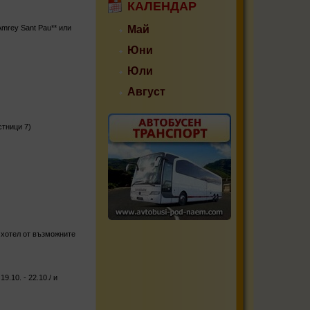
КАЛЕНДАР
Amrey Sant Pau** или
Май
Юни
Юли
Август
стници 7)
 хотел от възможните
.10. - 22.10./ и