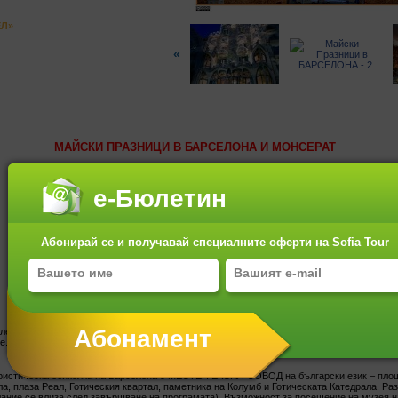
ЕЛ»
«
МАЙСКИ ПРАЗНИЦИ В БАРСЕЛОНА И МОНСЕРАТ
ПОЛЕТ С WIZZ AIR
е-Бюлетин
самолетна екскурзия с екскурзовод на български
4 дни/ 3 нощувки
Абонирай се и получавай специалните оферти на Sofia Tour
БАРСЕЛОНА И МОНСЕРАТ - ПОЛЕТ С BULGARIA AIR
Вижте още :
едобед с директен полет. Пристигане в Барселона вечерта. Трансфер от летището до
е. Нощувка.
ристическа обиколка на Барселона с МЕСТЕН ЕКСКУРЗОВОД на български език – пло
а, плаза Реал, Готическия квартал, паметника на Колумб и Готическата Катедрала. Ра
ание се влиза след завършване на програмата). Възможност за посещение на музея н