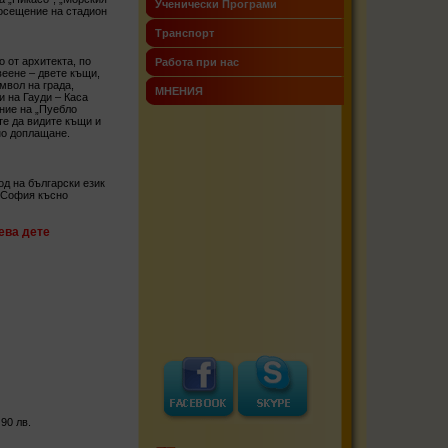
Ученически Програми
осещение на стадион
Транспорт
 от архитекта, по
Работа при нас
веене – двете къщи,
мвол на града,
МНЕНИЯ
и на Гауди – Каса
ние на „Пуебло
те да видите къщи и
но доплащане.
од на български език
в София късно
ева дете
90 лв.