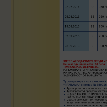
22.07.2016
BB
950 л
05.08.2016
BB
950 л
19.08.2016
BB
950 л
02.09.2016
BB
950 л
23.09.2016
BB
950 л
ХОТЕЛ АКОРД-СОФИЯ ПРЕДИ ИЛИ 
Цена за единична стая : 50 лева 
ТРАНСФЕР ДО ЛЕТИЩЕТО.
ИЗПОЛЗВАНЕТО НА СЛУШАЛКИ П
НА МЯСТО ОТ ЕКСКУРЗОВОДА СРЕ
ЗАВИСИМОСТ ОТ МАРШРУТА.
Туроператорът има сключена 
“ГРУПАМА” с номер N: 75001600
Туроператорът използва застрах
Туроператорът предлага застрах
СРОК И НАЧИН НА ПЛАЩАНЕ: 50 %
най-къно 14 дни преди отпътува
Срок за анулация при недостигн
за допълнителни екскурзии и ме
Хотелите по самолетни екскурзи