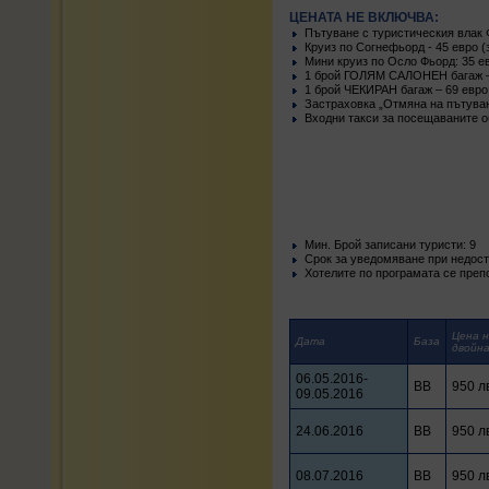
ЦЕНАТА НЕ ВКЛЮЧВА:
Пътуване с туристическия влак 
Круиз по Согнефьорд - 45 евро (
Мини круиз по Осло Фьорд: 35 ев
1 брой ГОЛЯМ САЛОНЕН багаж –
1 брой ЧЕКИРАН багаж – 69 евро 
Застраховка „Отмяна на пътуван
Входни такси за посещаваните о
Mин. Брой записани туристи: 9
Срок за уведомяване при недости
Хотелите по програмата се преп
Цена н
Дата
База
двойна
06.05.2016-
BB
950 л
09.05.2016
24.06.2016
BB
950 л
08.07.2016
BB
950 л