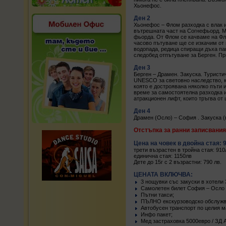
Хьонефос.
Ден 2
Хьонефос – Флом разходка с влак и
вътрешната част на Согнефьорд. Мя
фьорда. От Флом се качваме на Фл
часово пътуване ще се изкачим от 
водопада, редица спиращи дъха па
следобед отпътуване за Берген. Пр
Ден 3
Берген – Драмен. Закуска. Туристи
UNESCO за световно наследство, к
която е достроявана няколко пъти 
време за самостоятелна разходка и
атракционен лифт, които тръгва от
Ден 4
Драмен (Осло) – София . Закуска (
Отстъпка за ранни записвания 
Цена на човек в двойна стая: 
трети възрастен в тройна стая: 910
единична стая: 1150лв
Дете до 15г с 2 възрастни: 790 лв.
ЦЕНАТА ВКЛЮЧВА:
3 нощувки със закуски в хотели 3
Самолетен билет София – Осло 
Пътни такси;
ПЪЛНО екскурзоводско обслужв
Автобусен транспорт по целия 
Инфо пакет;
Мед застраховка 5000евро / ЗД