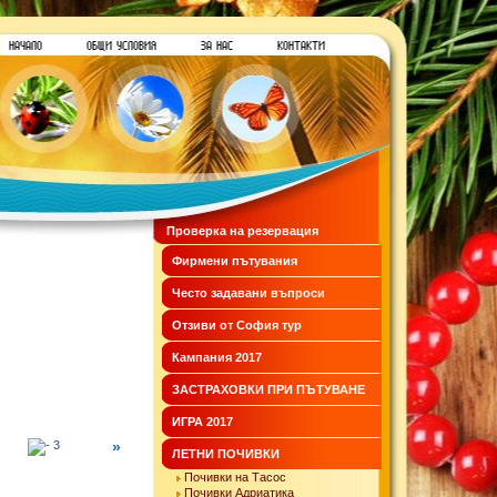
Проверка на резервация
Фирмени пътувания
Често задавани въпроси
Отзиви от София тур
Кампания 2017
ЗАСТРАХОВКИ ПРИ ПЪТУВАНЕ
ИГРА 2017
»
ЛЕТНИ ПОЧИВКИ
Почивки на Тасос
Почивки Адриатика