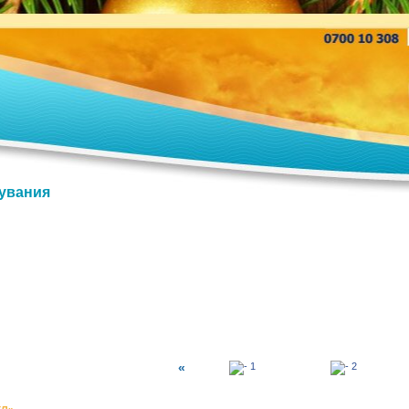
увания
«