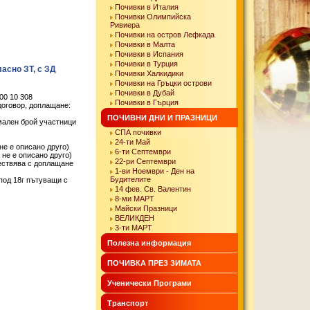
Почивки в Италия
Почивки Олимпийска
Ривиера
Почивки на остров Лефкада
Почивки в Малта
Почивки в Испания
Почивки в Турция
асно ЗТ, с ЗД
Почивки Халкидики
Почивки на Гръцки острови
Почивки в Дубай
00 10 308
Почивки в Гърция
оговор, доплащане:
ПОЧИВНИ ДНИ И ПРАЗНИЦИ
имален брой участници
СПА почивки
24-ти Май
не е описано друго)
6-ти Септември
 не е описано друго)
22-ри Септември
ществява с доплащане
1-ви Ноември - Ден на
Будителите
 под 18г пътуващи с
14 фев. Св. Валентин
8-ми МАРТ
Майски Празници
ВЕЛИКДЕН
3-ти МАРТ
Полезна информация
ПОЧИВКА ПРЕЗ ЗИМАТА
Ученически Програми
Транспорт