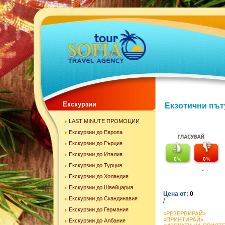
Екскурзии
Екзотични път
LAST MINUTE ПРОМОЦИИ
Екскурзии до Европа
Екскурзии до Гърция
Екскурзии до Италия
0
%
0
%
Екскурзии до Турция
Екскурзии до Холандия
Екскурзии до Швейцария
Цена от:
0
Екскурзии до Скандинавия
/
Екскурзии до Германия
«РЕЗЕРВИРАЙ»
«ПРИНТИРАЙ»
Екскурзии до Албания