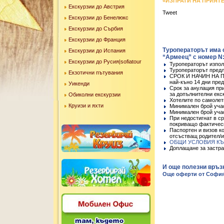
«ИЗПРАТИ НА ПРИЯТ
Екскурзии до Австрия
Tweet
Екскурзии до Бенелюкс
Екскурзии до Сърбия
Екскурзии до Франция
Туроператорът има 
Екскурзии до Испания
“Армеец” с номер N: 
Екскурзии до Русия|sofiatour
Туроператорът изпол
Туроператорът предл
Екзотични пътувания
СРОК И НАЧИН НА ПЛА
най-къно 14 дни пре
Уикенди
Срок за анулация пр
за допълнителни екс
Обиколни екскурзии
Хотелите по самолет
Круизи и яхти
Минимален брой учас
Минимален брой учас
При недостигнат в с
покриващо фактическ
Паспортен и визов ко
отсъстващ родител/и
ОБЩИ УСЛОВИЯ КЪ
Доплащане за застрахо
И още полезни връз
Още оферти от София