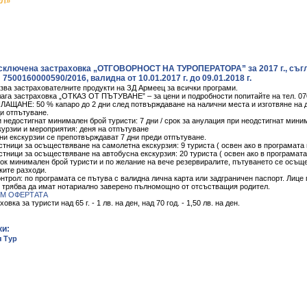
ЕЛ»
сключена застраховка „ОТГОВОРНОСТ НА ТУРОПЕРАТОРА” за 2017 г., съгл
7500160000590/2016, валидна от 10.01.2017 г. до 09.01.2018 г.
зва застрахователните продукти на ЗД Армеец за всички програми.
ага застраховка „ОТКАЗ ОТ ПЪТУВАНЕ” – за цени и подробности попитайте на тел. 07
ЩАНЕ: 50 % капаро до 2 дни след потвърждаване на налични места и изготвяне на д
ди отпътуване.
и недостигнат минимален брой туристи: 7 дни / срок за анулация при неодстигнат мин
курзии и мероприятия: деня на отпътуване
ни екскурзии се препотвърждават 7 дни преди отпътуване.
тници за осъществяване на самолетна екскурзия: 9 туриста ( освен ако в програмата 
тници за осъществяване на автобусна екскурзия: 20 туриста ( освен ако в програмата
рок минимален брой туристи и по желание на вече резервиралите, пътуването се осъ
ите разходи.
нтрол: по програмата се пътува с валидна лична карта или задграничен паспорт. Лице
 трябва да имат нотариално заверено пълномощно от отсъстващия родител.
М ОФЕРТАТА
вка за туристи над 65 г. - 1 лв. на ден, над 70 год. - 1,50 лв. на ден.
ки:
 Тур