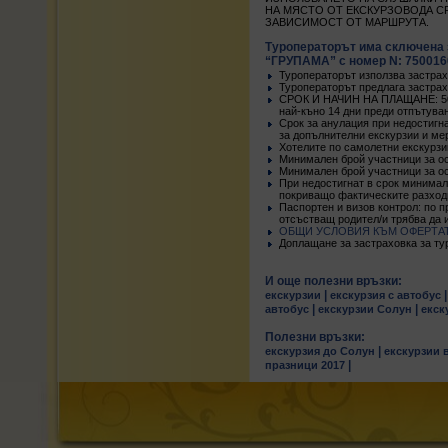
НА МЯСТО ОТ ЕКСКУРЗОВОДА СРЕ
ЗАВИСИМОСТ ОТ МАРШРУТА.
Туроператорът има сключена 
“ГРУПАМА” с номер N: 75001600
Туроператорът използва застрах
Туроператорът предлага застрах
СРОК И НАЧИН НА ПЛАЩАНЕ: 50 %
най-къно 14 дни преди отпътува
Срок за анулация при недостигн
за допълнителни екскурзии и ме
Хотелите по самолетни екскурзи
Минимален брой участници за ос
Минимален брой участници за ос
При недостигнат в срок минимал
покриващо фактическите разход
Паспортен и визов контрол: по п
отсъстващ родител/и трябва да
ОБЩИ УСЛОВИЯ КЪМ ОФЕРТА
Доплащане за застраховка за турис
И още полезни връзки:
|
екскурзии
екскурзия с автобус
|
|
автобус
екскурзии Солун
екск
Полезни връзки:
|
екскурзия до Солун
екскурзии 
|
празници 2017