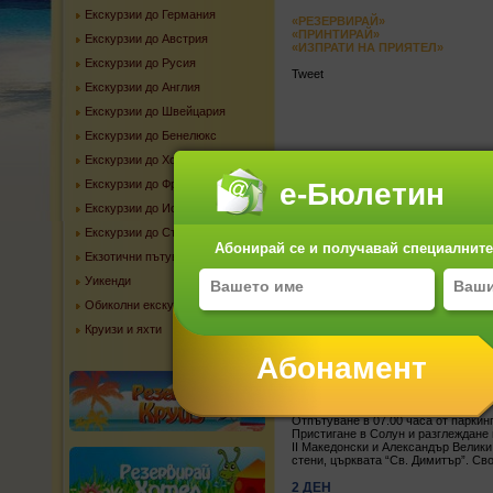
Екскурзии до Германия
«РЕЗЕРВИРАЙ»
«ПРИНТИРАЙ»
Екскурзии до Австрия
«ИЗПРАТИ НА ПРИЯТЕЛ»
Екскурзии до Русия
Tweet
Екскурзии до Англия
Екскурзии до Швейцария
Екскурзии до Бенелюкс
Екскурзии до Холандия
Екскурзии до Франция
е-Бюлетин
LAST MINUTE ОФ
Екскурзии до Испания
Екскурзии до Сърбия
Абонирай се и получавай специалните 
Екзотични пътувания
Уикенди
Обиколни екскурзии
Круизи и яхти
1 ДЕН
Отпътуване в 07.00 часа от парки
Пристигане в Солун и разглеждане 
ІІ Македонски и Александър Велики,
стени, църквата “Св. Димитър”. С
2 ДЕН