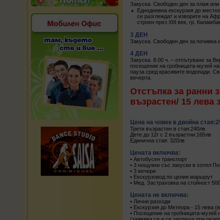
Закуска. Свободен ден за плаж или
Еднодневна екскурзия до местно
се разглеждат и изворите на Афр
строен през XІІІ век, гр. Каламб
3 ДЕН
Закуска. Свободен ден за почивка 
4 ДЕН
Закуска. 8.00 ч. – отпътуване за 
посещение на гробницата-музей на 
пауза сред красивите водопади. Св
вечерта.
Отстъпка за ранни з
възрастен/ 15 лева з
Цена на човек в двойна стая:
Трети възрастен в стая:240лв
Дете до 12г с 2 възрастни:165лв
Единична стая: 320лв
Цената включва:
• Автобусен транспорт
• 3 нощувки със закуски в хотел П
• 3 вечери
• Екскурзовод по целия маршрут
• Мед. Застраховка на стойност 50
Цената не включва:
• Лични разходи
• Екскурзия до Метеора - 15 лева (
• Посещение на гробницата-музей н
(заявява се и се заплаща при рез