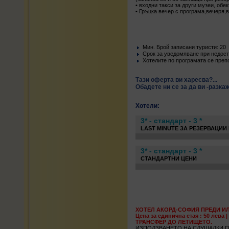
• входни такси за други музеи, обе
• Гръцка вечер с програма,вечеря,в
Mин. Брой записани туристи: 20
Срок за уведомяване при недости
Хотелите по програмата се преп
Тази оферта ви харесва?...
Обадете ни се за да ви -разка
Хотели:
3* - стандарт - 3 *
LAST MINUTE ЗА РЕЗЕРВАЦИИ 
3* - стандарт - 3 *
СТАНДАРТНИ ЦЕНИ
ХОТЕЛ АКОРД-СОФИЯ ПРЕДИ ИЛИ 
Цена за единична стая : 50 лева 
ТРАНСФЕР ДО ЛЕТИЩЕТО.
ИЗПОЛЗВАНЕТО НА СЛУШАЛКИ П