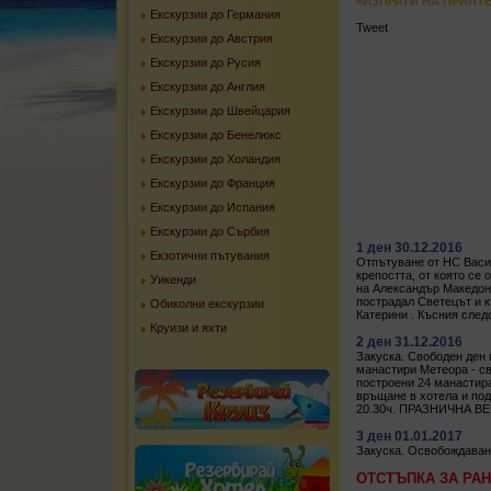
«ИЗПРАТИ НА ПРИЯТ
Екскурзии до Германия
Tweet
Екскурзии до Австрия
Екскурзии до Русия
Екскурзии до Англия
Екскурзии до Швейцария
Екскурзии до Бенелюкс
Екскурзии до Холандия
Екскурзии до Франция
Екскурзии до Испания
Екскурзии до Сърбия
1 ден 30.12.2016
Екзотични пътувания
Отпътуване от НС Васил
крепостта, от която се
Уикенди
на Александър Македонс
пострадал Светецът и к
Обиколни екскурзии
Катерини . Късния след
Круизи и яхти
2 ден 31.12.2016
Закуска. Свободен ден 
манастири Метеора - св
построени 24 манастира
връщане в хотела и подг
20.30ч. ПРАЗНИЧНА ВЕ
3 ден 01.01.2017
Закуска. Освобождаване
ОТСТЪПКА ЗА РАНН