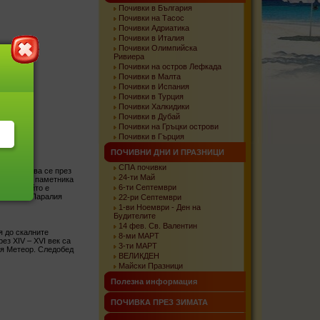
Почивки в България
Почивки на Тасос
Почивки Адриатика
Почивки в Италия
Почивки Олимпийска
Ривиера
Почивки на остров Лефкада
Почивки в Малта
Почивки в Испания
Почивки в Турция
Почивки Халкидики
Почивки в Дубай
Почивки на Гръцки острови
Почивки в Гърция
ПОЧИВНИ ДНИ И ПРАЗНИЦИ
СПА почивки
ада: минава се през
24-ти Май
лата кула, паметника
6-ти Септември
ор, в който е
ване към Паралия
22-ри Септември
1-ви Ноември - Ден на
Будителите
14 фев. Св. Валентин
я до скалните
8-ми МАРТ
ез ХІV – ХVІ век са
3-ти МАРТ
ия Метеор. Следобед
ВЕЛИКДЕН
Майски Празници
Полезна информация
ПОЧИВКА ПРЕЗ ЗИМАТА