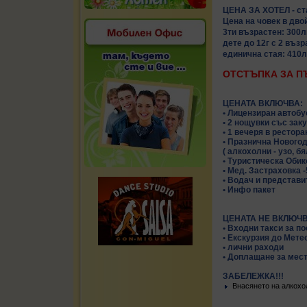
ЦЕНА ЗА ХОТЕЛ - ст
Цена на човек в двой
3ти възрастен: 300л
дете до 12г с 2 възр
единична стая: 410л
ОТСТЪПКА ЗА П
ЦЕНАТА ВКЛЮЧВА:
• Лицензиран автобу
• 2 нощувки със заку
• 1 вечеря в рестора
• Празнична Новогод
( алкохолни - узо, б
• Туристическа Обик
• Мед. Застраховка -
• Водач и представи
• Инфо пакет
ЦЕНАТА НЕ ВКЛЮЧВ
• Входни такси за п
• Екскурзия до Метео
• лични раходи
• Доплащане за мест
ЗАБЕЛЕЖКА!!!
Внасянето на алкох