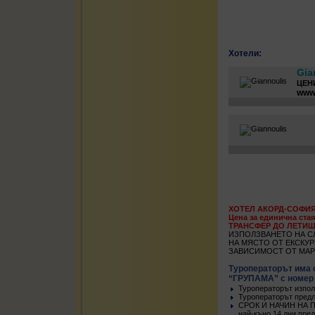
Хотели:
Gia
ЦЕНИ
www.
ХОТЕЛ АКОРД-СОФИЯ 
Цена за единична стая
ТРАНСФЕР ДО ЛЕТИЩ
ИЗПОЛЗВАНЕТО НА С
НА МЯСТО ОТ ЕКСКУР
ЗАВИСИМОСТ ОТ МАР
Туроператорът има 
“ГРУПАМА” с номер N:
Туроператорът изпол
Туроператорът предл
СРОК И НАЧИН НА ПЛА
най-къно 14 дни пре