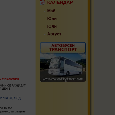
КАЛЕНДАР
Май
Юни
Юли
Август
НАТА Е ВКЛЮЧЕН
ЛКИ СЕ РАЗДАВАТ
А ДЕН В
асно ЗТ, с ЗД
00 10 308
оговор, доплащане: