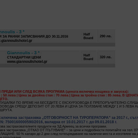
nnoulis - 3 *
Half
290 лв.
 ЗА РАННИ ЗАПИСВАНИЯ ДО 30.11.2016
Board
giannoulishotel.gr
Giannoulis - 3 *
Half
320 лв.
СТАНДАРТНИ ЦЕНИ
Board
www.giannoulishotel.gr
ПРЕДИ ИЛИ СЛЕД ВСЯКА ПРОГРАМА (цената включва нощувка и закуска):
 : 50 лева | Цена за двойна стая : 70 лева | Цена за тройна стая : 85 лева. В ЦЕ
ЕТО.
ЛУШАЛКИ ПО ВРЕМЕ НА БЕСЕДИТЕ С ЕКСКУРЗОВОДА Е ПРЕПОРЪЧИТЕЛНО.СЛУША
ЗОВОДА СРЕЩУ ДЕПОЗИТ ОТ 20 ЛЕВА И ЦЕНА ЗА ПОЛЗВАНЕ МЕЖДУ 1 И 5 ЛЕВА Н
ШРУТА.
сключена застраховка „ОТГОВОРНОСТ НА ТУРОПЕРАТОРА” за 2017 г., съгл
 7500160000590/2016, валидна от 10.01.2017 г. до 09.01.2018 г.
зва застрахователните продукти на ЗД Армеец за всички програми.
ага застраховка „ОТКАЗ ОТ ПЪТУВАНЕ” – за цени и подробности попитайте на тел. 07
ЩАНЕ: 50 % капаро до 2 дни след потвърждаване на налични места и изготвяне на д
ди отпътуване.