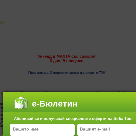
ЕЛ»
Уикенд в МАЛТА със самолет
6 дни/ 5 нощувки
Програма с 3 нощувки може да видите
ТУК
Пристигане в Малта вечерта. Трансфер от летище до хотела. Настаняване. Свободна в
е-Бюлетин
обиколка на столицата на Малта гр. Валета. Изключително впечатляваща и красива, ст
бва да бъде видяна от всеки пътешественик, посетил страната. Планирана и построена
ска Барокова архитектура. Въпреки многото промени през вековете, столицата е запаз
ни и е любимо място на туристи от цял свят. Екскурзията започва с посещение на град
Абонирай се и получавай специалните оферти на Sofia Tour
расна гледка към пристанището и целия град. Турът продължава към катедралата, пос
одължава с разходка из центъра на града, известен с неповторимите си исторически з
ликия Магистър.