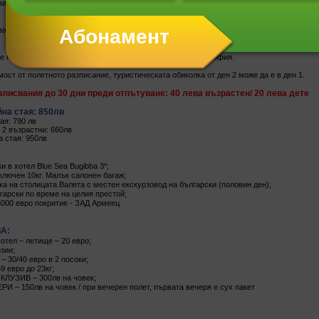
за плаж и почивка или възможност за участие в допълнителна екскурзия. Нощувка.
за допълнителни екскурзии.
 на хотела и трансфер до летището. Директен полет до София.
ост от полетното разписание, туристическата обиколка от ден 2 може да е в ден 1.
аписвания до 30 дни преди отпътуване: 40 лева възрастен/ 20 лева дете
йна стая: 850лв
ая: 790 лв
 2 възрастни: 660лв
 стая: 950лв
и в хотел Blue Sea Bugibba 3*;
ключен 10кг. Малък салонен багаж;
а на столицата Валета с местен екскурзовод на български (половин ден);
гарски по време на целия престой;
5000 евро покритие - ЗАД Армеец
А:
отел – летище – 20 евро;
зии;
– 30/40 евро в 2 посоки;
9 евро до 23кг;
КЛУЗИВ – 300лв на човек;
И – 150лв на човек / при вечерен полет, първата вечеря е сух пакет