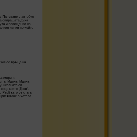
а. Пътуване с автобус
на спиращата дъха
гуза и посещение на
иалния начин по-който
рзия се връща на
размери, е
алта, Мдина. Мдина
уникалната си
сред които „Троя“.
 Paul) като се стага
Пристигане в хотела