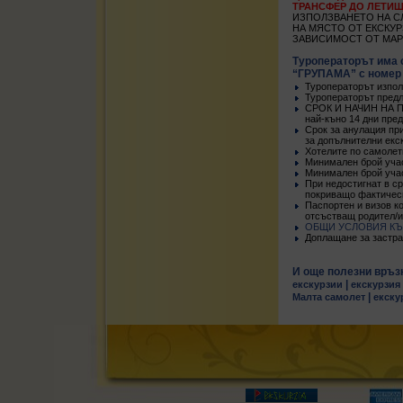
ТРАНСФЕР ДО ЛЕТИЩ
ИЗПОЛЗВАНЕТО НА С
НА МЯСТО ОТ ЕКСКУР
ЗАВИСИМОСТ ОТ МАР
Туроператорът има 
“ГРУПАМА” с номер N:
Туроператорът изпол
Туроператорът предл
СРОК И НАЧИН НА ПЛА
най-къно 14 дни пре
Срок за анулация пр
за допълнителни екс
Хотелите по самолет
Минимален брой учас
Минимален брой учас
При недостигнат в с
покриващо фактическ
Паспортен и визов ко
отсъстващ родител/и
ОБЩИ УСЛОВИЯ КЪ
Доплащане за застрахо
И още полезни връз
|
екскурзии
екскурзия
|
Малта самолет
екску