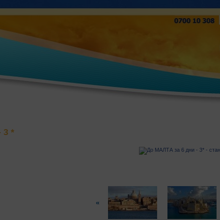
 3 *
«