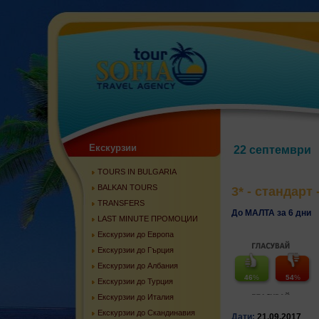
Екскурзии
22 септември
TOURS IN BULGARIA
BALKAN TOURS
3* - стандарт -
TRANSFERS
До МАЛТА за 6 дни
LAST MINUTE ПРОМОЦИИ
Екскурзии до Европа
Екскурзии до Гърция
Екскурзии до Албания
46
%
54
%
Екскурзии до Турция
Екскурзии до Италия
Екскурзии до Скандинавия
Дати:
21.09.2017