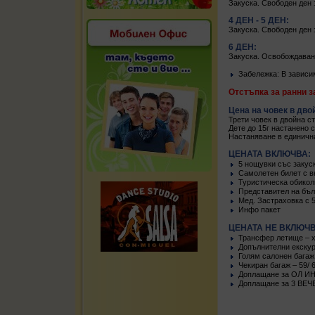
Закуска. Свободен ден 
4 ДЕН - 5 ДЕН:
Закуска. Свободен ден 
6 ДЕН:
Закуска. Освобождаване
Забележка: В зависим
Отстъпка за ранни з
Цена на човек в дво
Трети човек в двойна ст
Дете до 15г настанено с
Настаняване в единична
ЦЕНАТА ВКЛЮЧВА:
5 нощувки със закуск
Самолетен билет с в
Туристическа обиколк
Представител на бъл
Мед. Застраховка с 
Инфо пакет
ЦЕНАТА НЕ ВКЛЮЧВ
Трансфер летище – х
Допълнителни екскур
Голям салонен багаж 
Чекиран багаж – 59/ 6
Доплащане за ОЛ ИН
Доплащане за 3 ВЕЧЕР