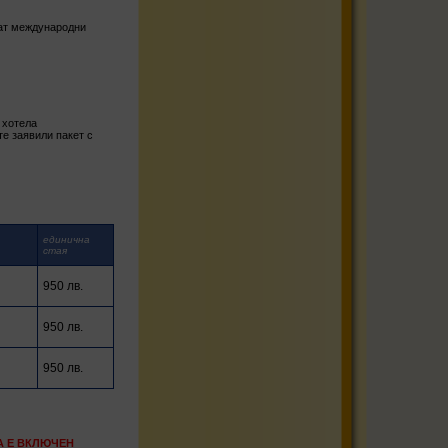
мат международни
 хотела
те заявили пакет с
единична
стая
950 лв.
950 лв.
950 лв.
НАТА Е ВКЛЮЧЕН