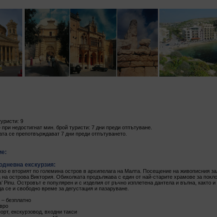
уристи: 9
при недостигнат мин. брой туристи: 7 дни преди отпътуване.
ата се препотвърждават 7 дни преди отпътуването.
ие:
дневна екскурзия:
озо е вторият по големина остров в архипелага на Малта. Посещение на живописния зали
 на острова Виктория. Обиколката продължава с един от най-старите храмове за покло
Ta’ Pinu. Островът е популярен и с изделия от ръчно изплетена дантела и вълна, както 
а се и свободно време за дегустация и пазаруване.
и – безплатно
евро
орт, екскурзовод, входни такси