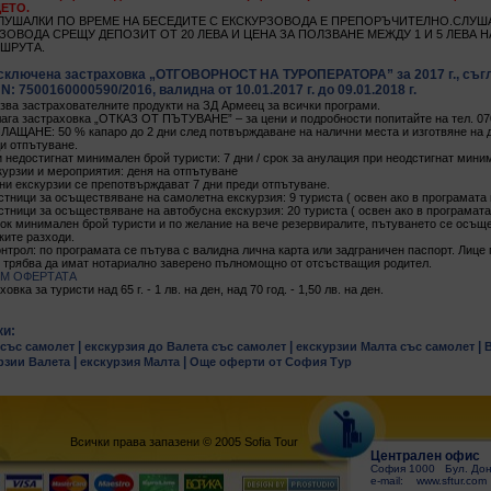
ЕТО.
ЛУШАЛКИ ПО ВРЕМЕ НА БЕСЕДИТЕ С ЕКСКУРЗОВОДА Е ПРЕПОРЪЧИТЕЛНО.СЛУША
ЗОВОДА СРЕЩУ ДЕПОЗИТ ОТ 20 ЛЕВА И ЦЕНА ЗА ПОЛЗВАНЕ МЕЖДУ 1 И 5 ЛЕВА Н
ШРУТА.
сключена застраховка „ОТГОВОРНОСТ НА ТУРОПЕРАТОРА” за 2017 г., съгл
 7500160000590/2016, валидна от 10.01.2017 г. до 09.01.2018 г.
зва застрахователните продукти на ЗД Армеец за всички програми.
ага застраховка „ОТКАЗ ОТ ПЪТУВАНЕ” – за цени и подробности попитайте на тел. 07
ЩАНЕ: 50 % капаро до 2 дни след потвърждаване на налични места и изготвяне на д
ди отпътуване.
и недостигнат минимален брой туристи: 7 дни / срок за анулация при неодстигнат мин
курзии и мероприятия: деня на отпътуване
ни екскурзии се препотвърждават 7 дни преди отпътуване.
тници за осъществяване на самолетна екскурзия: 9 туриста ( освен ако в програмата 
тници за осъществяване на автобусна екскурзия: 20 туриста ( освен ако в програмата
рок минимален брой туристи и по желание на вече резервиралите, пътуването се осъ
ите разходи.
нтрол: по програмата се пътува с валидна лична карта или задграничен паспорт. Лице
 трябва да имат нотариално заверено пълномощно от отсъстващия родител.
М ОФЕРТАТА
вка за туристи над 65 г. - 1 лв. на ден, над 70 год. - 1,50 лв. на ден.
ки:
|
|
|
 със самолет
екскурзия до Валета със самолет
екскурзии Малта със самолет
|
|
рзии Валета
екскурзия Малта
Още оферти от София Тур
Всички права запазени © 2005 Sofia Tour
Централен офис
София 1000 Бул. Донд
e-mail: www.sftur.com