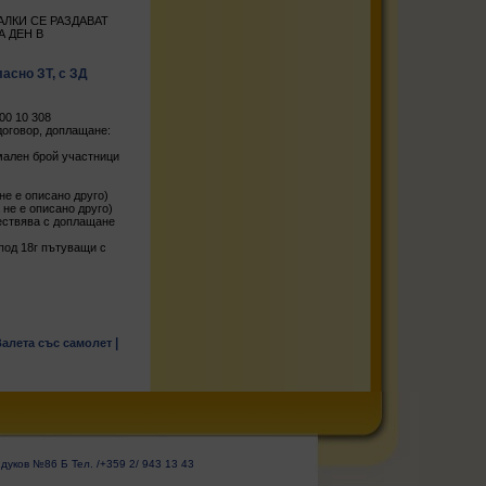
ЛКИ СЕ РАЗДАВАТ
А ДЕН В
асно ЗТ, с ЗД
00 10 308
оговор, доплащане:
имален брой участници
не е описано друго)
 не е описано друго)
ществява с доплащане
 под 18г пътуващи с
|
Валета със самолет
уков №86 Б Тел. /+359 2/ 943 13 43