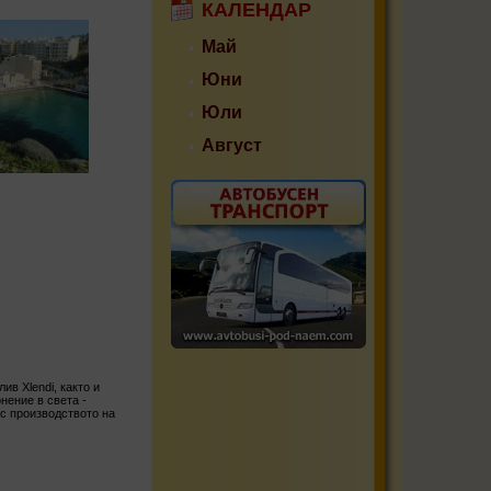
КАЛЕНДАР
Май
Юни
Юли
Август
в Xlendi, както и
нение в света -
и с производството на