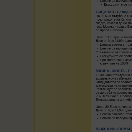
Цените са валидни п
Екскурзиите се пр
СИЦИЛИЯ - Целодне
На 90 мин пътуване с к
през улиците на Катния
гледка, както и да си 
град Модика - град с Б
се прави шоколад.
Цена: 133 Евро на чове
Дете от 0 до 11,99 годин
Цената включва: тран
Цените са валидни п
Отпътуване от хотела о
Екскурзиите се прове
При много лоши атмо
клиентите на 100%.
МДИНА - МОСТА - По
12:30 часа отпътуване 
архитектурна забележит
кандидатства за звание
атмосфера на старинен 
Разглеждат се забележит
се до ръба на крепостн
към 16:30 часа. Свобод
Екскурзовод на английс
Цена: 20 Евро на човек
Дете от 0 до 11,99 годин
Цената включва: тра
Цените са валидни п
ВАЖНА ИНФОРМАЦИ