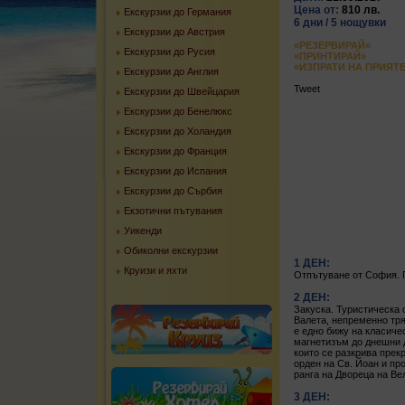
Цена от:
810 лв.
Екскурзии до Германия
6 дни / 5 нощувки
Екскурзии до Австрия
«РЕЗЕРВИРАЙ»
Екскурзии до Русия
«ПРИНТИРАЙ»
«ИЗПРАТИ НА ПРИЯТ
Екскурзии до Англия
Tweet
Екскурзии до Швейцария
Екскурзии до Бенелюкс
Екскурзии до Холандия
Екскурзии до Франция
Екскурзии до Испания
Екскурзии до Сърбия
Екзотични пътувания
Уикенди
Обиколни екскурзии
1 ДЕН:
Круизи и яхти
Отпътуване от София. 
2 ДЕН:
Закуска. Туристическа 
Валета, непременно тря
е едно бижу на класиче
магнетизъм до днешни д
които се разкрива прек
орден на Св. Йоан и пр
ранга на Двореца на Ве
3 ДЕН: