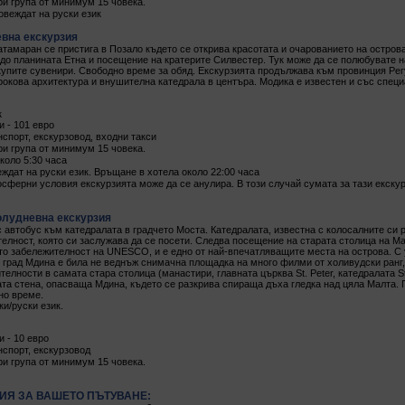
ри група от минимум 15 човека.
овеждат на руски език
вна екскурзия
атамаран се пристига в Позало където се открива красотата и очарованието на остров
 до планината Етна и посещение на кратерите Силвестер. Тук може да се полюбувате 
закупите сувенири. Свободно време за обяд. Екскурзията продължава към провинция Ре
арокова архитектура и внушителна катедрала в центъра. Модика е известен и със спец
к
и - 101 евро
спорт, екскурзовод, входни такси
ри група от минимум 15 човека.
коло 5:30 часа
ждат на руски език. Връщане в хотела около 22:00 часа
сферни условия екскурзията може да се анулира. В този случай сумата за тази екску
лудневна екскурзия
с автобус към катедралата в градчето Моста. Катедралата, известна с колосалните си 
елност, която си заслужава да се посети. Следва посещение на старата столица на М
то забележителност на UNESCO, и е едно от най-впечатляващите места на острова. С 
град Мдина е била не веднъж снимачна площадка на много филми от холивудски ранг, 
елности в самата стара столица (манастири, главната църква St. Peter, катедралата St.
ата стена, опасваща Мдина, където се разкрива спираща дъха гледка над цяла Малта. 
но време.
ки/руски език.
и - 10 евро
нспорт, екскурзовод
ри група от минимум 15 човека.
Я ЗА ВАШЕТО ПЪТУВАНЕ: