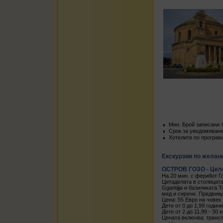
Mин. Брой записани т
Срок за уведомяване 
Хотелите по програм
Екскурзии по желан
ОСТРОВ ГОЗО - Цело
На 20 мин. с ферибот Г
Цитаделата в столицата
Ggantijja и базиликата 
мед и сирене. Предвижд
Цена: 55 Евро на човек
Дете от 0 до 1,99 годин
Дете от 2 до 11,99 - 30 
Цената включва: трансп