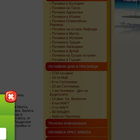
Почивки в България
Почивки на Тасос
Почивки Адриатика
Почивки в Италия
Почивки Олимпийска
Ривиера
Почивки на остров Лефкада
Почивки в Малта
Почивки в Испания
Почивки в Турция
Почивки Халкидики
Почивки в Дубай
Почивки на Гръцки острови
Почивки в Гърция
ПОЧИВНИ ДНИ И ПРАЗНИЦИ
СПА почивки
24-ти Май
6-ти Септември
22-ри Септември
1-ви Ноември - Ден на
Будителите
ечер. Нощувка.
14 фев. Св. Валентин
8-ми МАРТ
олицата на Малта,
3-ти МАРТ
 през 16 век, Валета
ВЕЛИКДЕН
ила своя чар и
Майски Празници
ините Barrakka, от
троена от Рицарския
Полезна информация
начими постройки от
ПОЧИВКА ПРЕЗ ЗИМАТА