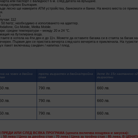
 карта или паспорт с валидност 6 м. след датата на връщане.
 назад спрямо България.
къде лесно ще намерите АТМ устройства, банкомати и банки. На много места се прие
и.
6
лучаи: 112
, 50 hertz; необходимо е използването на адаптер.
dafone, Go Mobile, Melita Mobile.
ври: средни температури – между 20 и 24 °C.
мация на бутилирана вода.
аите в хотела на 4ти ден е до 11ч. Можете да оставите багажа си в стаята за багаж на
вечерен. Първия ден се пристига вечерта след като вечерята е приключила. На туристи
ух пакет включващ сандвич / напитка / плод.
ена на човек в двойна
трети възрастен в двойна/тройна
дете до 15г настанено с2
тая
стая
възрастни
50 лв.
790 лв.
660 лв.
50 лв.
790 лв.
660 лв.
50 лв.
790 лв.
660 лв.
ПРЕДИ ИЛИ СЛЕД ВСЯКА ПРОГРАМА (цената включва нощувка и закуска):
 : 50 лева | Цена за двойна стая : 70 лева | Цена за тройна стая : 85 лева. В ЦЕ