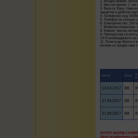
1. Входен режим: лична
2. Местно време: 1 час
3. Валута: Евро. Нався
кредитни и дебитни карт
4. Телефонен код: 0035
5. Телефон за спешни с
6. Електричество: 230 V
7. Мобилни оператори: Vo
8. Климат: месец октом
9. Препоръчва се консу
10.Освобождаваето на ст
11. Полета до Малта е 
вечери се предоставя с
ц
Дата
База
с
13.04.2017
BB
8
27.04.2017
BB
8
21.09.2017
BB
8
ХОТЕЛ АКОРД-СОФИЯ 
Цена за единична стая