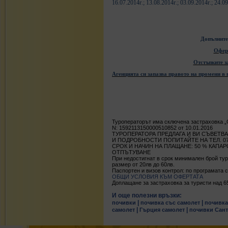
16.07.2014г.; 13.08.2014г.; 03.09.2014г.; 24.09
Допълните
Офер
Отстъпките з
Агенцията си запазва правото на промени в 
Туроператорът има сключена застраховка 
N: 1592113150000510852 от 10.01.2016
ТУРОПЕРАТОРА ПРЕДЛАГА И ВИ СЪВЕТВА
И ПОДРОБНОСТИ ПОПИТАЙТЕ НА ТЕЛ. 070
СРОК И НАЧИН НА ПЛАЩАНЕ: 50 % КАПА
ОТПЪТУВАНЕ
При недостигнат в срок минимален брой тур
размер от 20лв до 60лв.
Паспортен и визов контрол: по програмата с
ОБЩИ УСЛОВИЯ КЪМ ОФЕРТАТА
Доплащане за застраховка за туристи над 65 г.
И още полезни връзки:
|
|
почивки
почивка със самолет
почивка
|
|
самолет
Гърция самолет
почивки Сан