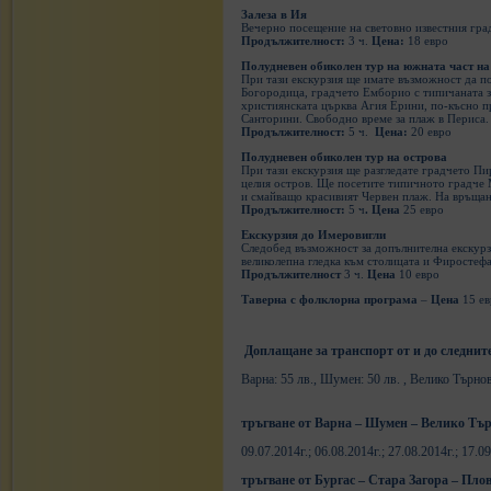
Залеза в Ия
Вечерно посещение на световно известния гра
Продължителност:
3 ч.
Цена:
18 евро
Полудневен обиколен тур на южната част на
При тази екскурзия ще имате възможност да по
Богородица, градчето Емборио с типичаната з
християнската църква Агия Ерини, по-късно п
Санторини. Свободно време за плаж в Периса.
Продължителност:
5 ч.
Цена:
20 евро
Полудневен обиколен тур на острова
При тази екскурзия ще разгледате градчето Пи
целия остров. Ще посетите типичното градче 
и смайващо красивият Червен плаж. На връщане
Продължителност:
5 ч
. Цена
25 евро
Екскурзия до Имеровигли
Следобед възможност за допълнителна екскурзи
великолепна гледка към столицата и Фиростеф
Продължителност
3 ч.
Цена
10 евро
Таверна с фолклорна програма
–
Цена
15 е
Доплащане за транспорт от и до следните
Варна: 55 лв., Шумен: 50 лв. , Велико Търново
тръгване от Варна – Шумен – Велико Тър
09.07.2014г.; 06.08.2014г.; 27.08.2014г.; 17.09
тръгване от Бургас – Стара Загора – Плов