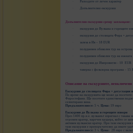
·
Разходите от личен характер
·
Допълнителни екскурзии
Допълнителни екскурзии срещу заплащане:
·
екскурзия до Вулкана и горещите из
·
екскурзия до столицата Фира + дегу
·
залеза в Ия – 18 EUR
·
полудневен обиколен тур на острова
·
полудневен обиколен тур на южната 
·
екскурзия до Имеровигли - 10
EUR
·
таверна с фолклорна програма – 15
Описание на екскурзиите, невключени 
Екскурзия до столицата Фира + дегустация 
По време на екскурзията ще може да посетите 
Фиростефани. Ще посетите единствения подзем
селектирани вина.
Продължителност:
5 ч.
Цена:
19 евро
Екскурзия до Вулкана и горещите извори
През 1400 пр.н.е. вулканът изригнал с такава 
огромен кратер, наречен калдера, който се зап
активен вулкански кратер. При тази екскурзия 
тази екскурзия е препоръчително да имате удо
Продължителност:
3 ч.
Цена:
28 евро с вклю