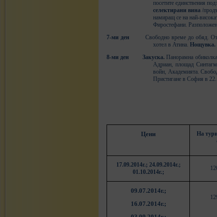
посетите единствения по
селектирани вина
/продъ
намиращ се на най-високат
Фиростефани. Разположен 
7
-ми ден
Свободно време до обяд. Отп
хотел в Атина.
Нощувка.
8-ми ден
Закуска.
Панорамна обиколка 
Адриан, площад Синтагма
войн, Академията. Свобо
Пристигане в София в 22
Цени
На тури
1
7
.09.2014г.; 2
4
.09.2014г.;
12
0
1
.10.2014г.;
09.07.2014г.;
12
16.07.2014г.;
03.09.2014г.;