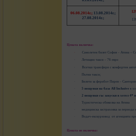
12
06.08.2014г.;
1
3
.08.2014г.;
2
7
.08.2014г.;
13
Цената включва:
·
Самолетен билет София – Атина – С
·
Летищни такси – 76 евро
·
Всички трансфери с комфортен авто
·
Пътни такси;
·
Билети за ферибот Пирея – Сантори
·
5 нощувки на база All Inclusive
в х
·
2 нощувки със закуски в хотел 4* 
·
Туристическа обиколка на Атина
·
медицинска застраховка за периода 
·
Водач-екскурзовод
от агенцията
пр
Цената не включва: