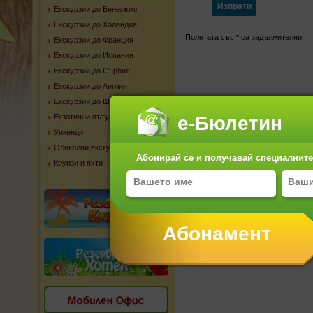
Екскурзии до Бенелюкс
Екскурзии до Холандия
Полетата със
*
са задължителни!
Екскурзии до Франция
Екскурзии до Испания
Екскурзии до Сърбия
Екскурзии до Англия
Екскурзии до Швейцария
Екзотични пътувания
е-Бюлетин
Уикенди
Обиколни екскурзии
Абонирай се и получавай специалните 
Круизи и яхти