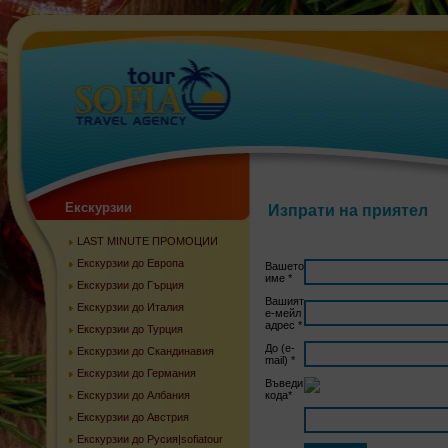
Екскурзии
Изпрати на приятел
LAST MINUTE ПРОМОЦИИ
Екскурзии до Европа
Вашето
име
*
Екскурзии до Гърция
Вашият
Екскурзии до Италия
е-мейл
адрес
*
Екскурзии до Турция
До (e-
Екскурзии до Скандинавия
mail)
*
Екскурзии до Германия
Въведи
Екскурзии до Албания
кода
*
Екскурзии до Австрия
Екскурзии до Русия|sofiatour