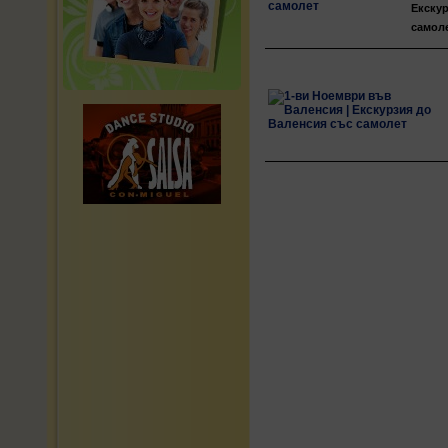
Екскур
самоле