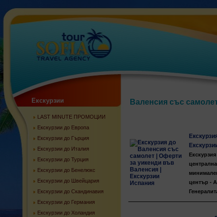
Екскурзии
Валенсия със самоле
LAST MINUTE ПРОМОЦИИ
Екскурзии до Европа
Екскурзи
Екскурзии до Гърция
Екскурзи
Екскурзии до Италия
Екскурзия 
Екскурзии до Турция
централна
Екскурзии до Бенелюкс
минимален
Екскурзии до Швейцария
център - 
Екскурзии до Скандинавия
Генералита
Екскурзии до Германия
Екскурзии до Холандия