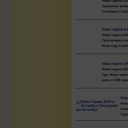
Нова година 201
празнични вечер
Сокобаня, Сърби
Нова година в 
Нова година 201
Гала вечеря в х
Нови Сад, Сърби
Нова година 20
Нова година 201
Тур. Нова годин
цени от 338 лева
Нова
Нова
кате
Турц