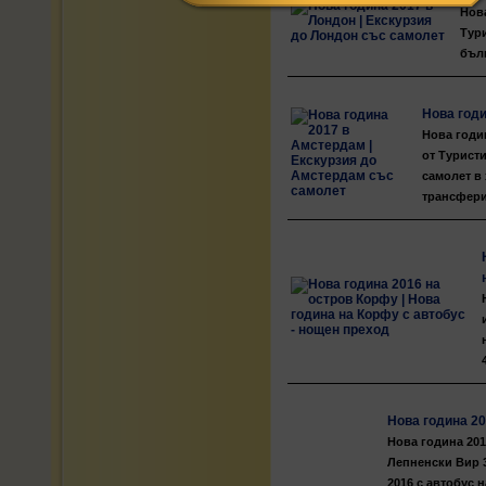
Нова
Тури
бълг
Нова год
Нова годин
от Турист
самолет в 
трансфери
Нова година 20
Нова година 201
Лепненски Вир 3
2016 с автобус н