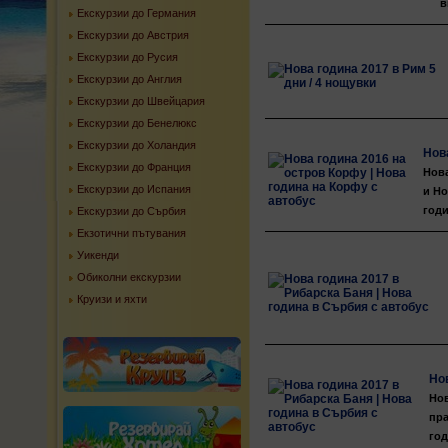
в
Екскурзии до Германия
Екскурзии до Австрия
Екскурзии до Русия
Екскурзии до Англия
Екскурзии до Швейцария
Екскурзии до Бенелюкс
Екскурзии до Холандия
Нов
Екскурзии до Франция
Нова
Екскурзии до Испания
и Но
годи
Екскурзии до Сърбия
Екзотични пътувания
Уикенди
Обиколни екскурзии
Круизи и яхти
Нов
Нов
пра
год