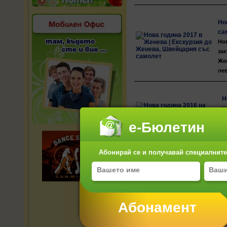
Но
са
Нов
зак
Жен
лев
Н
Н
И
е-Бюлетин
г
Абонирай се и получавай специалните 
Нов