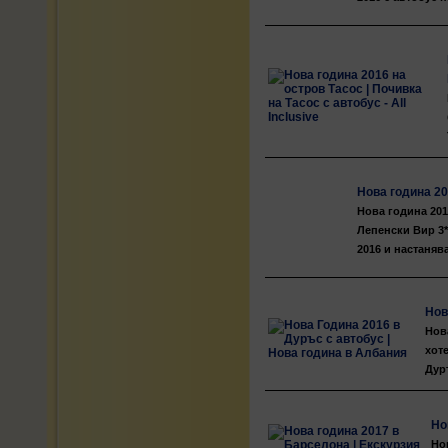
Нова година 20
Нова година 201
Лепенски Вир 3*
2016 и настаняв
Нов
Нов
хот
Дуръ
Но
Но