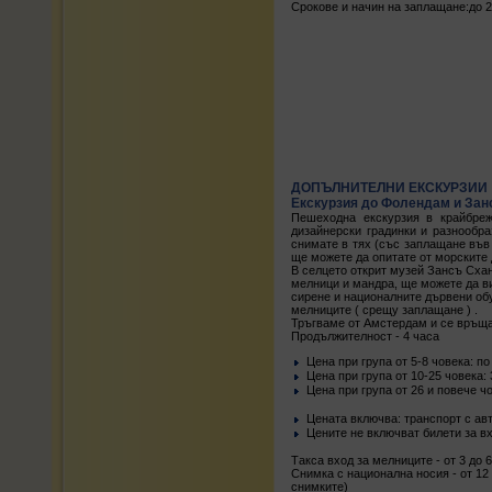
Срокове и начин на заплащане:до 
ДОПЪЛНИТЕЛНИ ЕКСКУРЗИИ
Екскурзия до Фолендам и Зан
Пешеходна екскурзия в крайбре
дизайнерски градинки и разнообр
снимате в тях (със заплащане във 
ще можете да опитате от морските
В селцето открит музей Зансъ Сха
мелници и мандра, ще можете да в
сирене и националните дървени об
мелниците ( срещу заплащане ) .
Тръгваме от Амстердам и се връщ
Продължителност - 4 часа
Цена при група от 5-8 човека: п
Цена при група от 10-25 човека:
Цена при група от 26 и повече ч
Цената включва: транспорт с авт
Цените не включват билети за в
Такса вход за мелниците - от 3 до 
Снимка с национална носия - от 12 
снимките)