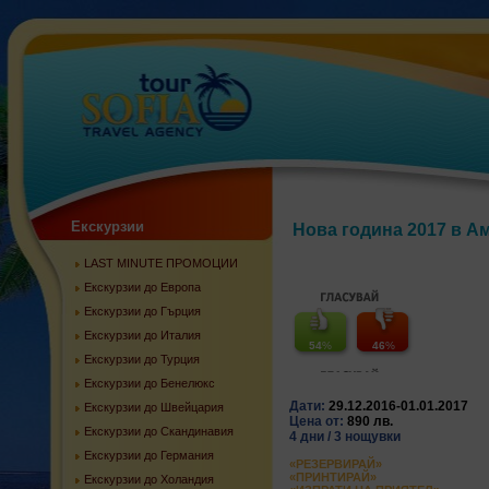
Екскурзии
Нова година 2017 в А
LAST MINUTE ПРОМОЦИИ
Екскурзии до Европа
Екскурзии до Гърция
Екскурзии до Италия
54
%
46
%
Екскурзии до Турция
Екскурзии до Бенелюкс
Дати:
29.12.2016-01.01.2017
Екскурзии до Швейцария
Цена от:
890 лв.
Екскурзии до Скандинавия
4 дни / 3 нощувки
Екскурзии до Германия
«РЕЗЕРВИРАЙ»
«ПРИНТИРАЙ»
Екскурзии до Холандия