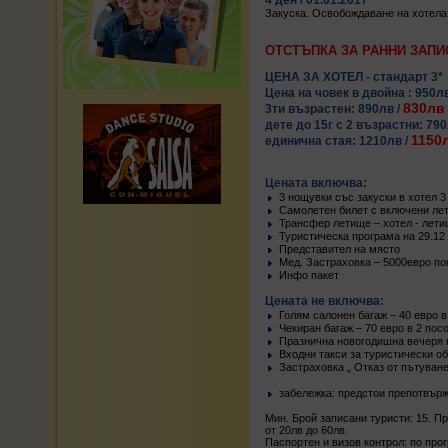
4 ден / 01.01.2017
Закуска. Освобождаване на хотела.
ОТСТЪПКА ЗА РАННИ ЗАПИС
ЦЕНА ЗА ХОТЕЛ - стандарт 3*
Цена на човек в двойна : 950лв
830лв
3ти възрастен: 890лв /
дете до 15г с 2 възрастни: 790
1150
единична стая: 1210лв /
Цената включва:
3 нощувки със закуски в хотел 3
Самолетен билет с включени лет
Трансфер летище – хотел - лет
Туристическа програма на 29.12 
Представител на място
Мед. Застраховка – 5000евро по
Инфо пакет
Цената не включва:
Голям салонен багаж – 40 евро в
Чекиран багаж – 70 евро в 2 пос
Празнична новогодишна вечеря в
Входни такси за туристически о
Застраховка „ Отказ от пътуване
забележка: предстои препотвърж
Мин. Брой записани туристи: 15. П
от 20лв до 60лв.
Паспортен и визов контрол: по про