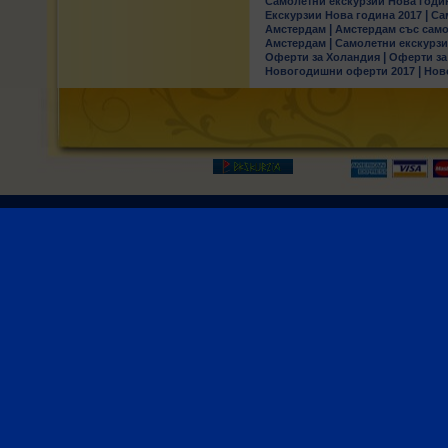
Самолетни екскурзии Нова годи
|
Екскурзии Нова година 2017
Са
|
Амстердам
Амстердам със сам
|
Амстердам
Самолетни екскурз
|
Оферти за Холандия
Оферти за
|
Новогодишни оферти 2017
Нов