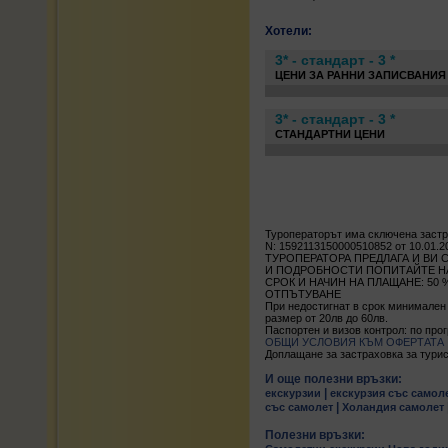
Хотели:
3* - стандарт - 3 *
ЦЕНИ ЗА РАННИ ЗАПИСВАНИЯ Д
3* - стандарт - 3 *
СТАНДАРТНИ ЦЕНИ
Туроператорът има сключена заст
N: 1592113150000510852 от 10.01.2
ТУРОПЕРАТОРА ПРЕДЛАГА И ВИ 
И ПОДРОБНОСТИ ПОПИТАЙТЕ НА Т
СРОК И НАЧИН НА ПЛАЩАНЕ: 50
ОТПЪТУВАНЕ
При недостигнат в срок минимален
размер от 20лв до 60лв.
Паспортен и визов контрол: по про
ОБЩИ УСЛОВИЯ КЪМ ОФЕРТАТА
Доплащане за застраховка за туристи 
И още полезни връзки:
|
екскурзии
екскурзия със самол
|
със самолет
Холандия самолет
Полезни връзки: