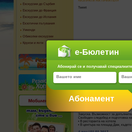
«ИЗПРАТИ НА ПРИЯТЕЛ»
Екскурзии до Сърбия
Tweet
Екскурзии до Франция
Екскурзии до Испания
Екзотични пътувания
Уикенди
Обиколни екскурзии
Круизи и яхти
1 ден / 29.12.2016
Отпътуване за Амстердам от София
е-Бюлетин
тур с водач на български език. Раз
на които има над 500 моста, заради
на града на площад Дам се счита з
Дворецът съдържа впечатляваща кол
Абонирай се и получавай специалните 
кралица Беатрикс за официални це
до 19-ти век, включваща произведе
най-голямата колекция творби на м
кафенета, ресторанти, клубове, кин
изпълненията на улични музиканти, 
2 ден / 30.12.2016
Закуска. Квартала на Червените фе
търговско пристанище и разположен
Корабче по каналите - очарователн
истински оживяват. Посещение на 
3 ден / 31.12.2016
Закуска. Възможност за допълнител
Свободен следобед и подготовка н
• В ресторанта на хотела
• В центъра на площад Дам, където 