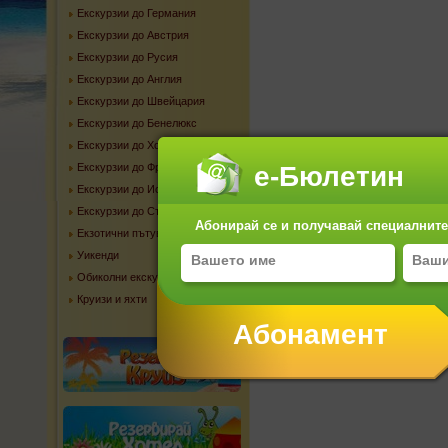
Екскурзии до Германия
Екскурзии до Австрия
Екскурзии до Русия
Екскурзии до Англия
Екскурзии до Швейцария
Екскурзии до Бенелюкс
Екскурзии до Холандия
Екскурзии до Франция
е-Бюлетин
Екскурзии до Испания
Екскурзии до Сърбия
Абонирай се и получавай специалните 
Екзотични пътувания
Уикенди
Обиколни екскурзии
Круизи и яхти