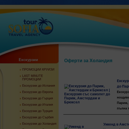
Екскурзии
Оферти за Холандия
ПРОМОЦИИ КРУИЗИ
LAST MINUTE
ПРОМОЦИИ
Екскур
Екскурзии до Испания
до Пар
Екскурзии до Европа
Екскурз
нощувки
Екскурзии до Гърция
Париж,
Екскурзии до Италия
пълна т
Екскурзии до Турция
Екскурзии до Сърбия
Екскурзии до Холандия
Уикенд в Амст