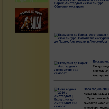
Екскурзия
Екскурзия д
в хотели 3*
Амстердам 
Нова година 201
Нова година 2016 
от Туристическа А
самолет в хотел 3*
трансфери, медици