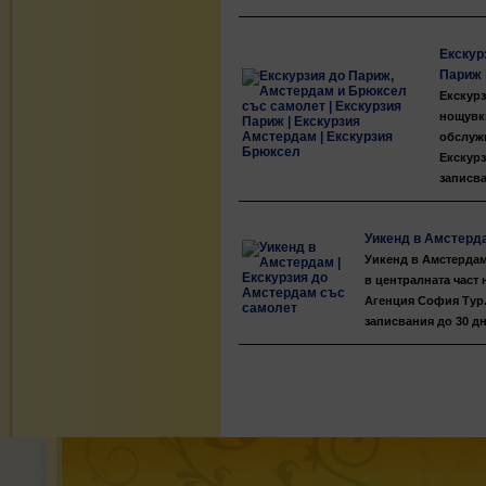
Екскур
Париж 
Екскурз
нощувки
обслужв
Екскурз
записва
Уикенд в Амстерд
Уикенд в Амстердам,
в централната част 
Агенция София Тур.
записвания до 30 дн