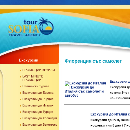
Екскурзии
Флоренция със самолет
ПРОМОЦИИ КРУИЗИ
LAST MINUTE
ПРОМОЦИИ
Екскурзия 
Планински турове
Екскурзия до
Екскурзии до Европа
хотели 3* о
на - Венеция
Екскурзии до Гърция
Екскурзии до Италия
Екскурзии до Турция
Екскурзия до Италия с
Екскурзии до Холандия
Екскурзия до Рим, Венец
Екскурзии до Бенелюкс
нощувки или 8 дни / 7 н