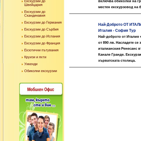
Екскурзии до
включва обиколки на гр
Швейцария
местен екскурзовод на 
Екскурзии до
Скандинавия
Екскурзии до Германия
Най-Доброто ОТ ИТАЛИ
Екскурзии до Сърбия
Италия - София Тур
Екскурзии до Испания
Най-доброто от Италия 
от 890 лв. Насладете се
Екскурзии до Франция
италианския Ренесанс въ
Екзотични пътувания
Канале Гранде. Екскурз
Круизи и яхти
хърватската столица.
Уикенди
Обиколни екскурзии