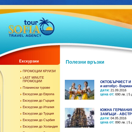
Екскурзии
Полезни връзки
ПРОМОЦИИ КРУИЗИ
LAST MINUTE
ПРОМОЦИИ
ОКТОБЪРФЕСТ И 
и автобус- Вариан
Планински турове
дати:
21.09.2016
Екскурзии до Европа
цена от:
690 лв. | 5 
Екскурзии до Гърция
Екскурзии до Италия
ЮЖНА ГЕРМАНИЯ
Екскурзии до Турция
ЗАМЪЦИ - АВСТ
дати:
04.05.2016
Екскурзии до Сърбия
цена от:
890 лв. | 5 
Екскурзии до Холандия