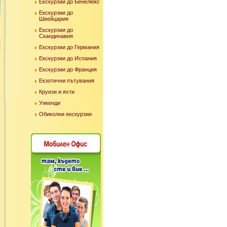
Екскурзии до Бенелюкс
Екскурзии до
Швейцария
Екскурзии до
Скандинавия
Екскурзии до Германия
Екскурзии до Испания
Екскурзии до Франция
Екзотични пътувания
Круизи и яхти
Уикенди
Обиколни екскурзии