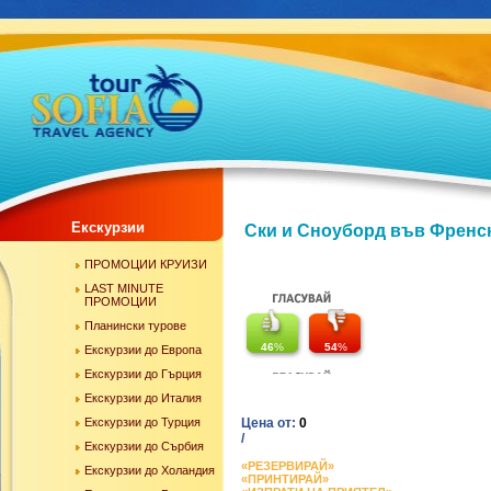
Екскурзии
Ски и Сноуборд във Френск
ПРОМОЦИИ КРУИЗИ
LAST MINUTE
ПРОМОЦИИ
Планински турове
46
%
54
%
Екскурзии до Европа
Екскурзии до Гърция
Екскурзии до Италия
Екскурзии до Турция
Цена от:
0
/
Екскурзии до Сърбия
«РЕЗЕРВИРАЙ»
Екскурзии до Холандия
«ПРИНТИРАЙ»