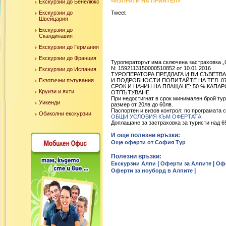
«ИЗПРАТИ НА ПРИЯТЕЛ»
Екскурзии до Бенелюкс
Екскурзии до
Tweet
Швейцария
Екскурзии до
Скандинавия
Екскурзии до Германия
Екскурзии до Франция
Туроператорът има сключена застраховка 
N: 1592113150000510852 от 10.01.2016
Екскурзии до Испания
ТУРОПЕРАТОРА ПРЕДЛАГА И ВИ СЪВЕТВА
Екзотични пътувания
И ПОДРОБНОСТИ ПОПИТАЙТЕ НА ТЕЛ. 070
СРОК И НАЧИН НА ПЛАЩАНЕ: 50 % КАПА
Круизи и яхти
ОТПЪТУВАНЕ
При недостигнат в срок минимален брой тур
Уикенди
размер от 20лв до 60лв.
Паспортен и визов контрол: по програмата с
Обиколни екскурзии
ОБЩИ УСЛОВИЯ КЪМ ОФЕРТАТА
Доплащане за застраховка за туристи над 65 г.
И още полезни връзки:
Още оферти от София Тур
Полезни връзки:
|
|
Екскурзии Алпи
Оферти за Алпите
Офе
|
Оферти за ноуборд в Алпите