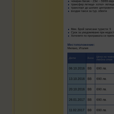
чекиран багаж – 23кг – 59/69 евр
трансфер летище- хотел- летище
транспорт до шопинг центровете
входни такси за тур. обекти
Mин. Брой записани туристи: 9
Срок за уведомяване при недости
Хотелите по програмата се преп
Местоположение:
Милано, Италия
Цена на човек
Дата
База
двойна стая
06.10.2016
BB
690 лв.
13.10.2016
BB
690 лв.
20.10.2016
BB
690 лв.
26.01.2017
BB
690 лв.
11.02.2017
BB
690 лв.