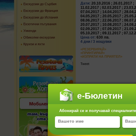
Дати:
20.10.2016 ; 26.01.2017 ;
Екскурзии до Сърбия
11.02.2017 ; 02.03.2017 ; 23.03.
Екскурзии до Франция
07.04.2017 ; 14.04.2017 ; 28.04.
04.05.2017 ; 20.05.2017 ; 25.05.
Екскурзии до Испания
08.06.2017 ; 22.06.2017 ; 06.07.
Екзотични пътувания
20.07.2017 ; 10.08.2017 ; 24.08.
02.09.2017 ; 07.09.2017 ; 21.09.
Уикенди
05.10.2017 ; 09.11.2017 ; 07.12
Цена от:
630 лв.
Обиколни екскурзии
4 дни / 3 нощувки
Круизи и яхти
«РЕЗЕРВИРАЙ»
«ПРИНТИРАЙ»
«ИЗПРАТИ НА ПРИЯТЕЛ»
Tweet
е-Бюлетин
Абонирай се и получавай специалните 
1 ДЕН:
Отпътуване от София с директен по
Свободно време за разходка. Нощу