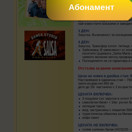
2 ДЕН:
Закуска. Туристическа обиколкa на
наречена чудото на Италия; Ла Скал
на Леонардо да Винчи; музея на „Н
дребно с най-модните стоки, покри
най-известните магазини и заведе
3 ДЕН:
Закуска. Възможност за посещение
4 ДЕН:
Закуска. Трансфер хотел- летище.
Забележка: В зависимост от пол
посетите Църквата „Santa Maria 
заявите желание месец предварит
Посещението не се гарантира и е
Отстъпка за ранни записвания 
Цена на човек в двойна стая: 
Настаняване в единична стая – 790
трети възрастен 650 лв
дете до 15г. настанено с 2 възраст
ЦЕНАТА ВКЛЮЧВА:
3 нощувки със закуски в хотел 3*
самолетен билет + 10кг. ръчен б
летищни такси;
мед. застраховка с покритие 50
туристическа обиколка на Милан
инфо пакет
ЦЕНАТА НЕ ВКЛЮЧВА:
голям салонен багаж (42/32/25 – 