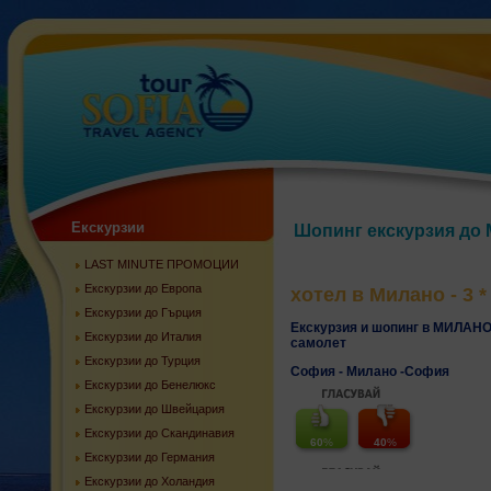
Екскурзии
Шопинг екскурзия до 
LAST MINUTE ПРОМОЦИИ
Екскурзии до Европа
хотел в Милано - 3 *
Екскурзии до Гърция
Екскурзия и шопинг в МИЛАНО
Екскурзии до Италия
самолет
Екскурзии до Турция
София - Милано -София
Екскурзии до Бенелюкс
Екскурзии до Швейцария
Екскурзии до Скандинавия
60
%
40
%
Екскурзии до Германия
Екскурзии до Холандия