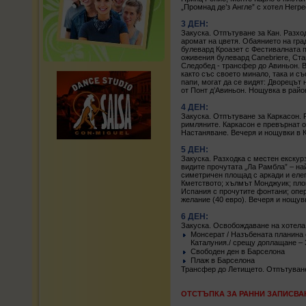
„Промнад де’з Англе” с хотел Негре
3 ДЕН:
Закуска. Отпътуване за Кан. Разход
аромат на цветя. Обаянието на гра
булевард Кроазет с Фестивалната п
оживения булевард Canebriere, Ста
Следобед - трансфер до Авиньон. В
както със своето минало, така и с
папи, могат да се видят: Дворецът 
от Понт д’Авиньон. Нощувка в райо
4 ДЕН:
Закуска. Отпътуване за Каркасон. 
римляните. Каркасон е превърнат о
Настаняване. Вечеря и нощувки в 
5 ДЕН:
Закуска. Разходка с местен екскур
видите прочутата „Ла Рамбла” – на
симетричен площад с аркади и еле
Кметството; хълмът Монджуик; пло
Испания с прочутите фонтани; опе
желание (40 евро). Вечеря и нощув
6 ДЕН:
Закуска. Освобождаване на хотела
Монсерат / Назъбената планина 
Каталуния./ срещу доплащане – 
Свободен ден в Барселона
Плаж в Барселона
Трансфер до Летището. Отпътуване
ОТСТЪПКА ЗА РАННИ ЗАПИСВАНИЯ: