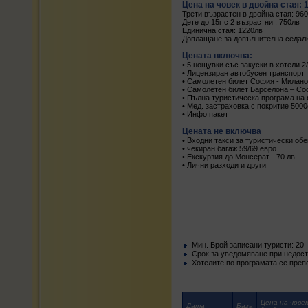
Цена на човек в двойна стая: 
Трети възрастен в двойна стая: 96
Дете до 15г с 2 възрастни : 750лв
Единична стая: 1220лв
Доплащане за допълнителна седалк
Цената включва:
• 5 нощувки със закуски в хотели 2/
• Лицензиран автобусен транспорт
• Самолетен билет София - Милано
• Самолетен билет Барселона – Со
• Пълна туристическа програма на 
• Мед. застраховка с покритие 500
• Инфо пакет
Цената не включва
• Входни такси за туристически обе
• чекиран багаж 59/69 евро
• Екскурзия до Монсерат - 70 лв
• Лични разходи и други
Mин. Брой записани туристи: 20
Срок за уведомяване при недости
Хотелите по програмата се преп
Цена на човек
Дата
База