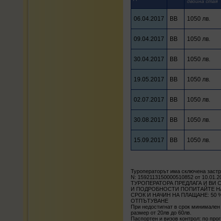
двойна стая
06.04.2017
BB
1050 лв.
09.04.2017
BB
1050 лв.
30.04.2017
BB
1050 лв.
19.05.2017
BB
1050 лв.
02.07.2017
BB
1050 лв.
30.08.2017
BB
1050 лв.
15.09.2017
BB
1050 лв.
Туроператорът има сключена заст
N: 1592113150000510852 от 10.01.2
ТУРОПЕРАТОРА ПРЕДЛАГА И ВИ 
И ПОДРОБНОСТИ ПОПИТАЙТЕ НА Т
СРОК И НАЧИН НА ПЛАЩАНЕ: 50
ОТПЪТУВАНЕ
При недостигнат в срок минимален
размер от 20лв до 60лв.
Паспортен и визов контрол: по про