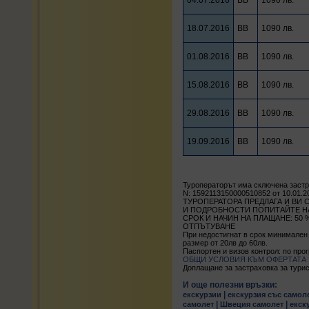
04.07.2016
BB
1090 лв.
18.07.2016
BB
1090 лв.
01.08.2016
BB
1090 лв.
15.08.2016
BB
1090 лв.
29.08.2016
BB
1090 лв.
19.09.2016
BB
1090 лв.
Туроператорът има сключена заст
N: 1592113150000510852 от 10.01.2
ТУРОПЕРАТОРА ПРЕДЛАГА И ВИ 
И ПОДРОБНОСТИ ПОПИТАЙТЕ НА Т
СРОК И НАЧИН НА ПЛАЩАНЕ: 50
ОТПЪТУВАНЕ
При недостигнат в срок минимален
размер от 20лв до 60лв.
Паспортен и визов контрол: по про
ОБЩИ УСЛОВИЯ КЪМ ОФЕРТАТА
Доплащане за застраховка за туристи 
И още полезни връзки:
|
екскурзии
екскурзия със самол
|
|
самолет
Швеция самолет
екск