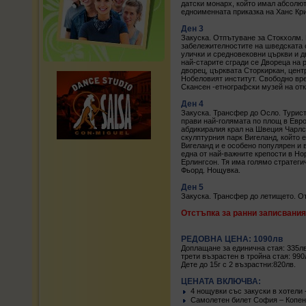
датски монарх, който имал абсолют
едноименната приказка на Ханс Кр
Ден 3
Закуска. Отпътуване за Стокхолм. 
забележителностите на шведската с
улички и средновековни църкви и д
най-старите сгради се Двореца на
дворец, църквата Сторкиркан, центр
Нобеловият институт. Свободно вр
Скансен -етнографски музей на от
Ден 4
Закуска. Трансфер до Осло. Турист
прави най-голямата по площ в Евро
абдикиралия крал на Швеция Чарлс 
скулптурния парк Вигеланд, който е
Вигеланд и е особено популярен и в
една от най-важните крепости в Но
Ерлингсон. Тя има голямо стратеги
Фьорд. Нощувка.
Ден 5
Закуска. Трансфер до летището. О
Отстъпка за ранни записвания 
РЕДОВНА ЦЕНА: 1090лв
Доплащане за единична стая: 335л
трети възрастен в тройна стая: 990
Дете до 15г с 2 възрастни:820лв.
ЦЕНАТА ВКЛЮЧВА:
4 нощувки със закуски в хотели - 
Самолетен билет София – Копенх