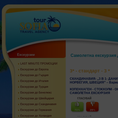
Екскурзии
Самолетна екскурзия 
LAST MINUTE ПРОМОЦИИ
Екскурзии до Европа
3* - стандарт - 3 *
Екскурзии до Гърция
СКАНДИНАВИЯ- „3 В 1- ДАНИ
Екскурзии до Италия
НОРВЕГИЯ, ШВЕЦИЯ” – Вариа
Екскурзии до Турция
КОПЕНХАГЕН - СТОКХОЛМ - О
Екскурзии до Бенелюкс
САМОЛЕТНА ЕКСКУРЗИЯ
Екскурзии до Швейцария
Екскурзии до Скандинавия
Екскурзии до Германия
71
%
29
%
Екскурзии до Холандия