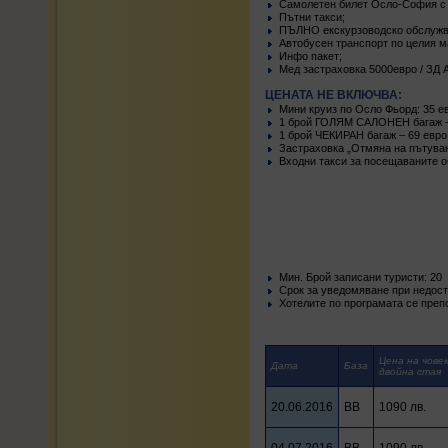
Самолетен билет Осло-София с 
Пътни такси;
ПЪЛНО екскурзоводско обслужв
Автобусен транспорт по целия 
Инфо пакет;
Мед застраховка 5000евро / ЗД
ЦЕНАТА НЕ ВКЛЮЧВА:
Мини круиз по Осло Фьорд: 35 ев
1 брой ГОЛЯМ САЛОНЕН багаж –
1 брой ЧЕКИРАН багаж – 69 евро 
Застраховка „Отмяна на пътуван
Входни такси за посещаваните о
Mин. Брой записани туристи: 20
Срок за уведомяване при недости
Хотелите по програмата се преп
Цена на човек
Дата
База
двойна стая
20.06.2016
BB
1090 лв.