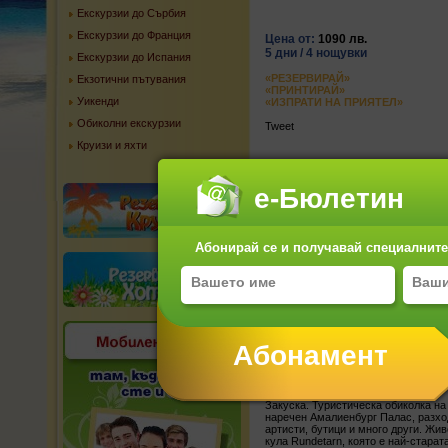
Екскурзии до Сърбия
Екскурзии до Франция
Цена от:
1090 лв.
5 дни / 4 нощувки
Екскурзии до Испания
«РЕЗЕРВИРАЙ»
Екзотични пътувания
«ПРИНТИРАЙ»
Уикенди
«ИЗПРАТИ НА ПРИЯТЕЛ»
Обиколни екскурзии
Tweet
Круизи и яхти
е-Бюлетин
Абонирай се и получавай специалните 
Ден 1
Отпътуване от България с директен
ресторант. Нощувка.
Ден 2
Закуска. Туристическа обиколка на
наречен Амалиенбург Палас, разход
артисти, бутици и много други. Жи
кула Rundetаrn, която е най-старат