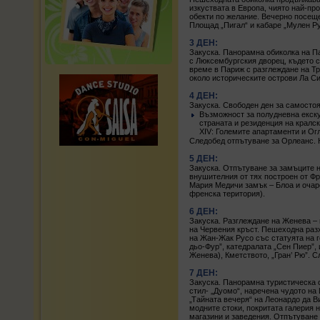
изкуствата в Европа, чиято най-пр
обекти по желание. Вечерно посеще
Площад „Пигал“ и кабаре „Мулен Р
3 ДЕН:
Закуска. Панорамна обиколка на П
с Люксембургския дворец, където 
време в Париж с разглеждане на Т
около историческите острови Ла Си
4 ДЕН:
Закуска. Свободен ден за самостоя
Възможност за полудневна екску
страната и резиденция на кралск
XIV: Големите апартаменти и Ог
Следобед отпътуване за Орлеанс. 
5 ДЕН:
Закуска. Отпътуване за замъците н
внушителния от тях построен от Ф
Мария Медичи замък – Блоа и очар
френска територия).
6 ДЕН:
Закуска. Разглеждане на Женева –
на Червения кръст. Пешеходна разх
на Жан-Жак Русо със статуята на г
дьо-Фур”, катедралата „Сен Пиер”,
Женева), Кметството, „Гран’ Рю”. 
7 ДЕН:
Закуска. Панорамна туристическа 
стил- „Дуомо“, наречена чудото на 
„Тайната вечеря“ на Леонардо да В
модните стоки, покритата галерия 
магазини и заведения. Отпътуване 