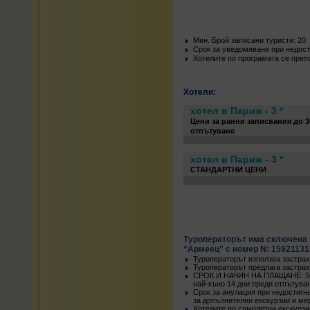
Mин. Брой записани туристи: 20
Срок за уведомяване при недости
Хотелите по програмата се преп
Хотели:
хотел в Париж - 3 *
Цени за ранни записвания до 3
отпътуване
хотел в Париж - 3 *
СТАНДАРТНИ ЦЕНИ
Туроператорът има сключена 
“Армеец” с номер N: 15921131
Туроператорът използва застрах
Туроператорът предлага застрах
СРОК И НАЧИН НА ПЛАЩАНЕ: 50 %
най-къно 14 дни преди отпътува
Срок за анулация при недостигн
за допълнителни екскурзии и ме
Хотелите по самолетни екскурзи