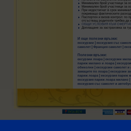
Минимален брой участници за ос
Минимален брой участници за ос
При недостигнат в срок минимал
покриващо фактическите разход
Паспортен и визов контрол: по п
отсъстващ родител/и трябва да
ОБЩИ УСЛОВИЯ КЪМ ОФЕРТА
Доплащане за застраховка за турис
И още полезни връзки:
|
екскурзии
екскурзия със самол
|
|
самолет
Франция самолет
екс
Полезни връзки:
|
ексурзии лоара
екскурзии мил
|
париж милано и лоара
екскурз
|
обиколни
екскурзии самолет и
|
замаците по лоара
екскурзии з
|
париж лоара
екскурзия париж 
|
екскурзия париж лоара милано
екскурзия със самолет и автобус