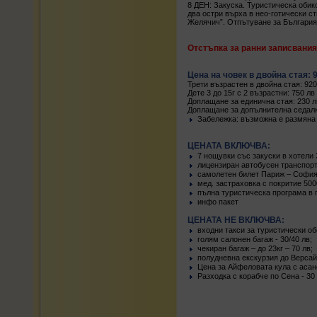
8 ДЕН: Закуска. Туристическа обик
два остри върха в нео-готически ст
Желячич”. Отпътуване за България
Отстъпка за ранни записвания 
Цена на човек в двойна стая: 
Трети възрастен в двойна стая: 920
Дете 3 до 15г с 2 възрастни: 750 лв
Доплащане за единична стая: 230 л
Доплащане за допълнителна седалк
Забележка: възможна е размяна 
ЦЕНАТА ВКЛЮЧВА:
7 нощувки със закуски в хотели 3
лицензиран автобусен транспорт
самолетен билет Париж – София 
мед. застраховка с покритие 50
пълна туристическа програма в 
инфо пакет
ЦЕНАТА НЕ ВКЛЮЧВА:
входни такси за туристически об
голям салонен багаж - 30/40 лв;
чекиран багаж – до 23кг – 70 лв;
полудневна екскурзия до Версай 
Цена за Айфеловата кула с асанс
Разходка с корабче по Сена - 30