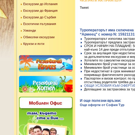
«ИЗПРАТИ НА ПРИЯТЕЛ»
Екскурзии до Испания
Tweet
Екскурзии до Франция
Екскурзии до Сърбия
Екзотични пътувания
Туроператорът има сключена 
Уикенди
“Армеец” с номер N: 15921131
Обиколни екскурзии
Туроператорът използва застрах
Туроператорът предлага застрах
Круизи и яхти
СРОК И НАЧИН НА ПЛАЩАНЕ: 50 %
най-къно 14 дни преди отпътува
Срок за анулация при недостигн
за допълнителни екскурзии и ме
Хотелите по самолетни екскурзи
Минимален брой участници за ос
Минимален брой участници за ос
При недостигнат в срок минимал
покриващо фактическите разход
Паспортен и визов контрол: по п
отсъстващ родител/и трябва да
ОБЩИ УСЛОВИЯ КЪМ ОФЕРТА
Доплащане за застраховка за турис
И още полезни връзки:
Още оферти от София Тур