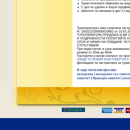
Туристическите обиколки на гра
С цел по удобно и бързо предви
обектите по желание в ден 2 сл
Туроператорът има сключена заст
N: 1592113150000510852 от 10.01.2
ТУРОПЕРАТОРА ПРЕДЛАГА И ВИ 
И ПОДРОБНОСТИ ПОПИТАЙТЕ НА Т
СРОК И НАЧИН НА ПЛАЩАНЕ: 50
ОТПЪТУВАНЕ
При недостигнат в срок минимален
размер от 20лв до 60лв.
Паспортен и визов контрол: по про
ОБЩИ УСЛОВИЯ КЪМ ОФЕРТАТА
Доплащане за застраховка за туристи 
И още полезни връзки:
|
екскурзии
екскурзия със самол
|
|
самолет
Франция самолет
екс