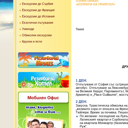
«ПРИНТИРАЙ»
Екскурзии до Сърбия
«ИЗПРАТИ НА ПРИЯТЕЛ»
Екскурзии до Франция
Екскурзии до Испания
Екзотични пътувания
Уикенди
Tweet
Обиколни екскурзии
Круизи и яхти
ДРУ
1 ДЕН:
Отпътуване от София със сутрешен
автобус. Отпътуване за Люксембург
на Великия Херцог, Парламентът, К
Армията) и „Place Guillaume“, мос
2 ДЕН:
Закуска. Туристическа обиколка н
„великите хора от епохата на Френ
Тюйлери. Време за почивка. Пешех
По желание- посещение на Лувър
Латинският квартал и Сорбоната
на квартала Монмартр (базилика
Руж“.