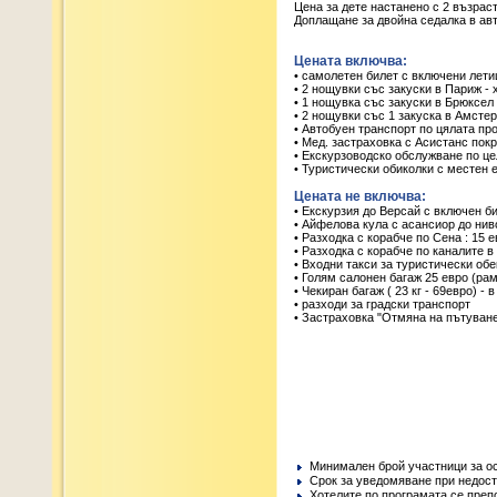
Цена за дете настанено с 2 възрас
Доплащане за двойна седалка в ав
Цената включва:
• самолетен билет с включени лети
• 2 нощувки със закуски в Париж - 
• 1 нощувка със закуски в Брюксел 
• 2 нощувки със 1 закуска в Амстер
• Автобуен транспорт по цялата пр
• Мед. застраховка с Асистанс пок
• Екскурзоводско обслужване по ц
• Туристически обиколки с местен
Цената не включва:
• Екскурзия до Версай с включен б
• Айфелова кула с асансиор до ниво
• Разходка с корабче по Сена : 15 
• Разходка с корабче по каналите 
• Входни такси за туристически обе
• Голям салонен багаж 25 евро (рам
• Чекиран багаж ( 23 кг - 69евро) - 
• разходи за градски транспорт
• Застраховка "Отмяна на пътуване
Минимален брой участници за о
Срок за уведомяване при недост
Хотелите по програмата се преп