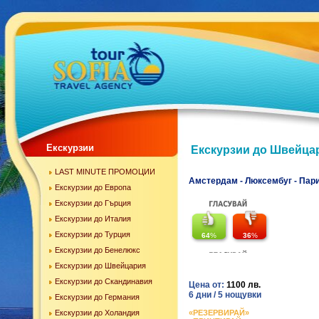
Екскурзии
Екскурзии до Швейца
LAST MINUTE ПРОМОЦИИ
Амстердам - Люксембуг - Пари
Екскурзии до Европа
Екскурзии до Гърция
Екскурзии до Италия
Екскурзии до Турция
64
%
36
%
Екскурзии до Бенелюкс
Екскурзии до Швейцария
Екскурзии до Скандинавия
Цена от:
1100 лв.
6 дни / 5 нощувки
Екскурзии до Германия
Екскурзии до Холандия
«РЕЗЕРВИРАЙ»