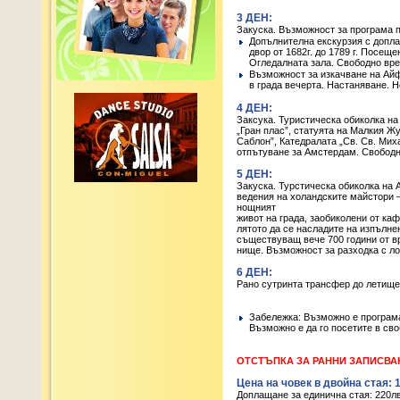
3 ДЕН:
Закуска. Възможност за програма п
Допълнителна екскурзия с допла
двор от 1682г. до 1789 г. Посещ
Огледалната зала. Свободно вре
Възможност за изкачване на Айф
в града вечерта. Настаняване. 
4 ДЕН:
Заксука. Туристическа обиколка на
„Гран плас”, статуята на Малкия Ж
Саблон”, Катедралата „Св. Св. Мих
отпътуване за Амстердам. Свободн
5 ДЕН:
Закуска. Турстическа обиколка на
ведения на холандските майстори 
нощният
живот на града, заобиколени от каф
лятото да се насладите на изпълне
съществуващ вече 700 години от вр
нище. Възможност за разходка с ло
6 ДЕН:
Рано сутринта трансфер до летище
Забележка: Възможно е програма
Възможно е да го посетите в сво
ОТСТЪПКА ЗА РАННИ ЗАПИСВАНИЯ:
Цена на човек в двойна стая: 
Доплащане за единична стая: 220л