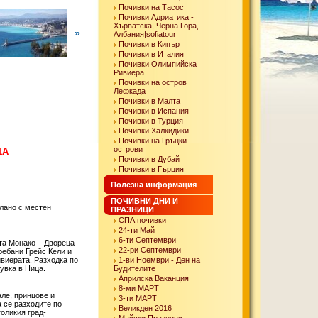
Почивки на Тасос
Почивки Адриатика -
Хърватска, Черна Гора,
»
Албания|sofiatour
Почивки в Кипър
Почивки в Италия
Почивки Олимпийска
Ривиера
Почивки на остров
Лефкада
Почивки в Малта
Почивки в Испания
Почивки в Турция
Почивки Халкидики
Почивки на Гръцки
острови
1A
Почивки в Дубай
Почивки в Гърция
Полезна информация
ПОЧИВНИ ДНИ И
илано с местен
ПРАЗНИЦИ
СПА почивки
24-ти Май
6-ти Септември
та Монако – Двореца
22-ри Септември
ребани Грейс Кели и
ивиерата. Разходка по
1-ви Ноември - Ден на
увка в Ница.
Будителите
Априлска Ваканция
8-ми МАРТ
але, принцове и
3-ти МАРТ
а се разходите по
Великден 2016
оликия град-