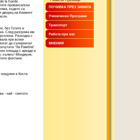
Майски Празници
de la Garde.
угите провансалски
ПОЧИВКА ПРЕЗ ЗИМАТА
изма, където са
ия дворец на Климент
Ученически Програми
асон.
Транспорт
е, без Готите и
зма. След разгрома им
Работа при нас
рселона. Разходка с
вала при всеки
могат да съперничат
МНЕНИЯ
рочутата “Ла Рамбла”
чен площад с аркади и
о; хълмът Монджуик;
утите фонтани;
 нощувки в Коста
а - най - святото