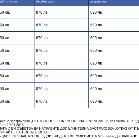
война стая
двойна стая
възрастни
50 лв.
870 лв.
690 лв.
50 лв.
870 лв.
690 лв.
50 лв.
870 лв.
690 лв.
50 лв.
870 лв.
690 лв.
50 лв.
870 лв.
690 лв.
50 лв.
870 лв.
690 лв.
50 лв.
870 лв.
690 лв.
50 лв.
870 лв.
690 лв.
ючена застраховка „ОТГОВОРНОСТ НА ТУРОПЕРАТОРА” за 2016 г., съгласно ЗТ, с ЗД
 от 10.01.2016
АГА И ВИ СЪВЕТВА ДА НАПРАВИТЕ ДОПЪЛНИТЕЛНА ЗАСТРАХОВКА „ОТКАЗ ОТ ПЪ
ТАЙТЕ НА ТЕЛ. 0700 10 308
АЩАНЕ: 50 % КАПАРО ДО 3 ДНИ СЛЕД ПОТВЪРЖДЕНИЕ НА МЕСТАТА, ДОПЛАЩАНЕ 