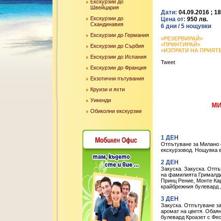
Екскурзии до
Швейцария
Дати:
04.09.2016 ; 1
Екскурзии до
Цена от:
950 лв.
Скандинавия
6 дни / 5 нощувки
Екскурзии до Германия
«РЕЗЕРВИРАЙ»
«ПРИНТИРАЙ»
Екскурзии до Сърбия
«ИЗПРАТИ НА ПРИЯТ
Екскурзии до Испания
Tweet
Екскурзии до Франция
Екзотични пътувания
Круизи и яхти
Уикенди
МИ
Обиколни екскурзии
1 ДЕН
Отпътуване за Милано с
екскурзовод. Нощувка 
2 ДЕН
Закуска. Закуска. Отпъ
на фамилията Грималди;
Принц Рение, Монте Кар
крайбрежния булевард „
3 ДЕН
Закуска. Отпътуване за 
аромат на цветя. Обаян
булевард Кроазет с Фе