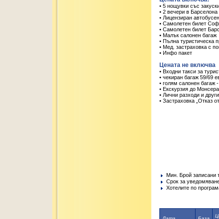
• 5 нощувки със закуски
• 2 вечери в Барселона
• Лицензиран автобусе
• Самолетен билет Соф
• Самолетен билет Бар
• Малък салонен багаж
• Пълна туристическа п
• Мед. застраховка с п
• Инфо пакет
Цената не включва
• Входни такси за тури
• чекиран багаж 59/69 е
• голям салонен багаж -
• Екскурзия до Монсера
• Лични разходи и други
• Застраховка „Отказ о
Mин. Брой записани 
Срок за уведомяване
Хотелите по програм
Ц
Дата
База