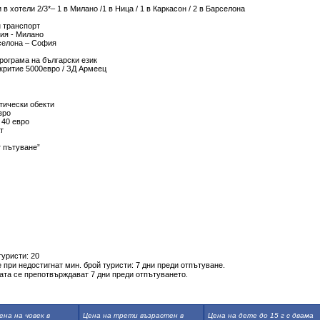
 в хотели 2/3*– 1 в Милано /1 в Ница / 1 в Каркасон / 2 в Барселона
н транспорт
ия - Милано
селона – София
рограма на български език
окритие 5000евро / ЗД Армеец
стически обекти
вро
 40 евро
т
т пътуване”
туристи: 20
 при недостигнат мин. брой туристи: 7 дни преди отпътуване.
ата се препотвърждават 7 дни преди отпътуването.
ена на човек в
Цена на трети възрастен в
Цена на дете до 15 г с двама