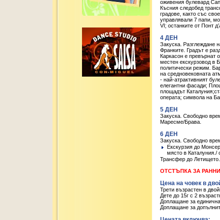
оживения булевард Cane
Късния следобед трансф
градове, както със сво
управлявали 7 папи, мо
VI; останките от Понт 
4 ДЕН
Закуска. Разглеждане н
Франките. Градът е раз
Каркасон е превърнат о
местен екскурзовод в Б
политически режим. Бар
на средновековната атм
- най-атрактивният бул
елегантни фасади; Пло
площадът Каталуния;ста
операта; символа на Б
5 ДЕН
Закуска. Свободно вре
Маресме/Брава.
6 ДЕН
Закуска. Свободно вре
Екскурзия до Монсер
място в Каталуния./
Трансфер до Летището. 
ОТСТЪПКА ЗА РАННИ З
Цена на човек в дво
Трети възрастен в двой
Дете до 15г с 2 възраст
Доплащане за единична
Доплащане за допълнит
Цената включва: