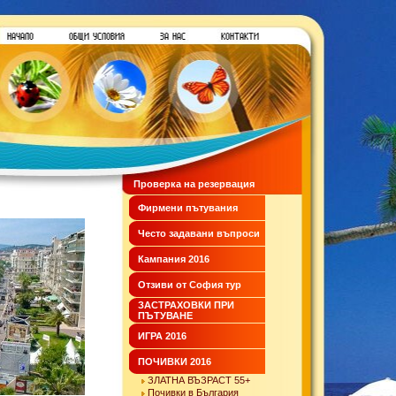
Проверка на резервация
Фирмени пътувания
Често задавани въпроси
Кампания 2016
Отзиви от София тур
ЗАСТРАХОВКИ ПРИ
ПЪТУВАНЕ
ИГРА 2016
ПОЧИВКИ 2016
ЗЛАТНА ВЪЗРАСТ 55+
Почивки в България