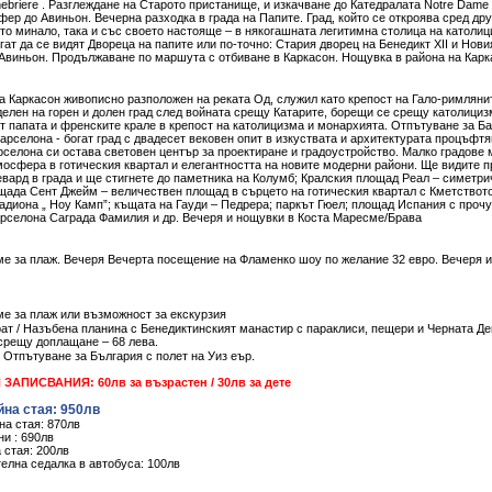
briere . Разглеждане на Старото пристанище, и изкачване до Катедралата Notre Dame 
ер до Авиньон. Вечерна разходка в града на Папите. Град, който се откроява сред др
ето минало, така и със своето настояще – в някогашната легитимна столица на католиц
гат да се видят Двореца на папите или по-точно: Стария дворец на Бенедикт XII и Нов
д’Авиньон. Продължаване по маршута с отбиване в Каркасон. Нощувка в района на Карк
а Каркасон живописно разположен на реката Од, служил като крепост на Гало-римлянит
делен на горен и долен град след войната срещу Катарите, борещи се срещу католици
т папата и френските крале в крепост на католицизма и монархията. Отпътуване за Ба
арселона - богат град с двадесет вековен опит в изкуствата и архитектурата процъфтя
селона си остава световен център за проектиране и градоустройство. Малко градове 
осфера в готическия квартал и елегантността на новите модерни райони. Ще видите п
евард в града и ще стигнете до паметника на Колумб; Кралския площад Реал – симетри
щада Сент Джейм – величествен площад в сърцето на готическия квартал с Кметствот
диона „ Ноу Камп”; къщата на Гауди – Педрера; паркът Гюел; площад Испания с проч
арселона Саграда Фамилия и др. Вечеря и нощувки в Коста Маресме/Брава
ме за плаж. Вечеря Вечерта посещение на Фламенко шоу по желание 32 евро. Вечеря и
ме за плаж или възможност за екскурзия
ат / Назъбена планина с Бенедиктинският манастир с параклиси, пещери и Черната Дев
 срещу доплащане – 68 лева.
Отпътуване за България с полет на Уиз еър.
АПИСВАНИЯ: 60лв за възрастен / 30лв за дете
йна стая: 950лв
на стая: 870лв
ни : 690лв
 стая: 200лв
елна седалка в автобуса: 100лв