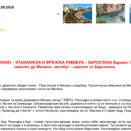
8.09.2016
«
ЕЛ»
ЛАНО – ИТАЛИАНСКА И ФРЕНСКА РИВИЕРА – БАРСЕЛОНА Вариант 
самолет до Милано– автобус - самолет от Барселона
 директен обеден полет . Пристигане в Милано следобед. Турситческа обиколка на М
в периферно разположен хотел на Милано.
туване за мини държавата Монако /вход 7 ЕВРО/. Разходка в княжеството със столица
 Музея на Грималди; Океанографския музей; църквата в която са се венчали и са пог
ло с пистата и Казиното. Привечер пристигане и разглеждане на Ница - царицата на Р
 Промнад де’з Англе” с хотел Негреско, разглеждане на пл. Масена и Стария град. Нощ
Кан. Разходка в Кан – палми, луксозни дворци, море, синьо небе, кинозвезди, яхти, кр
ието на града е в разкоша, в простите разходки и изключителния климат. Тук можете д
стивалната палата и пристанището. На обед отпътуване Марсилия. Разглеждане намног