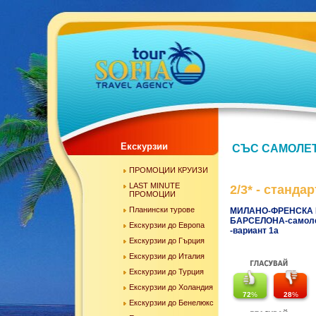
Екскурзии
СЪС САМОЛЕ
ПРОМОЦИИ КРУИЗИ
LAST MINUTE
2/3* - стандар
ПРОМОЦИИ
Планински турове
МИЛАНО-ФРЕНСКА 
БАРСЕЛОНА-самоле
Екскурзии до Европа
-вариант 1а
Екскурзии до Гърция
Екскурзии до Италия
Екскурзии до Турция
Екскурзии до Холандия
72
%
28
%
Екскурзии до Бенелюкс