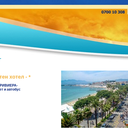
Т
тен хотел - *
РИВИЕРА-
т и автобус