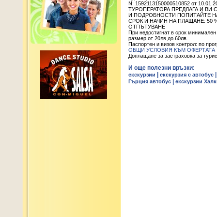
N: 1592113150000510852 от 10.01.2
ТУРОПЕРАТОРА ПРЕДЛАГА И ВИ 
И ПОДРОБНОСТИ ПОПИТАЙТЕ НА Т
СРОК И НАЧИН НА ПЛАЩАНЕ: 50
ОТПЪТУВАНЕ
При недостигнат в срок минимален
размер от 20лв до 60лв.
Паспортен и визов контрол: по про
ОБЩИ УСЛОВИЯ КЪМ ОФЕРТАТА
Доплащане за застраховка за туристи 
И още полезни връзки:
|
екскурзии
екскурзия с автобус
|
Гърция автобус
екскурзии Хал