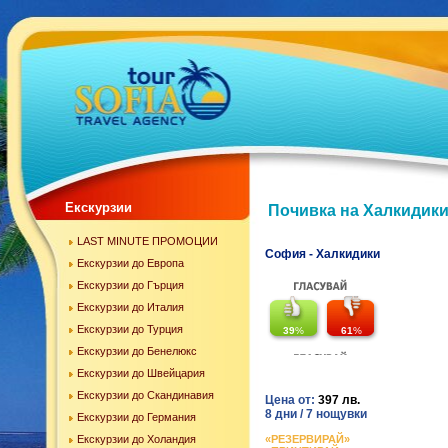
Екскурзии
Почивка на Халкидики -
LAST MINUTE ПРОМОЦИИ
София - Халкидики
Екскурзии до Европа
Екскурзии до Гърция
Екскурзии до Италия
Екскурзии до Турция
39
%
61
%
Екскурзии до Бенелюкс
Екскурзии до Швейцария
Екскурзии до Скандинавия
Цена от:
397 лв.
8 дни / 7 нощувки
Екскурзии до Германия
Екскурзии до Холандия
«РЕЗЕРВИРАЙ»