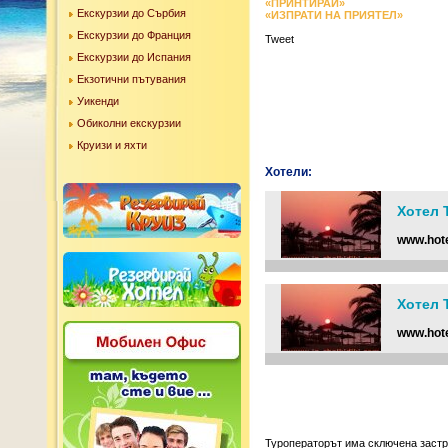
«ПРИНТИРАЙ»
Екскурзии до Сърбия
«ИЗПРАТИ НА ПРИЯТЕЛ»
Екскурзии до Франция
Tweet
Екскурзии до Испания
Екзотични пътувания
Уикенди
Обиколни екскурзии
Круизи и яхти
Хотели:
Хотел T
www.hote
Хотел T
www.hote
Туроператорът има сключена заст