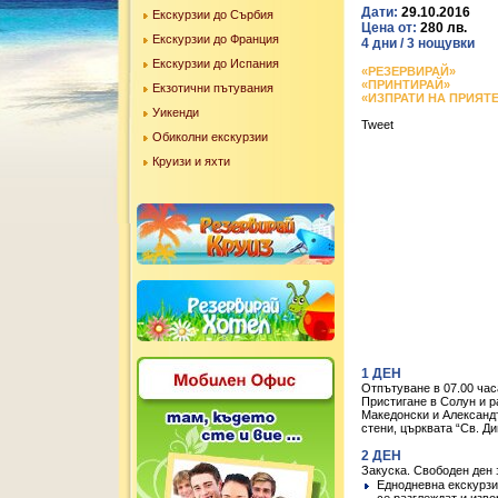
Дати:
29.10.2016
Екскурзии до Сърбия
Цена от:
280 лв.
Екскурзии до Франция
4 дни / 3 нощувки
Екскурзии до Испания
«РЕЗЕРВИРАЙ»
«ПРИНТИРАЙ»
Екзотични пътувания
«ИЗПРАТИ НА ПРИЯТ
Уикенди
Tweet
Обиколни екскурзии
Круизи и яхти
1 ДЕН
Отпътуване в 07.00 час
Пристигане в Солун и р
Македонски и Александъ
стени, църквата “Св. Д
2 ДЕН
Зaкуска. Свободен ден 
Еднодневна екскурзи