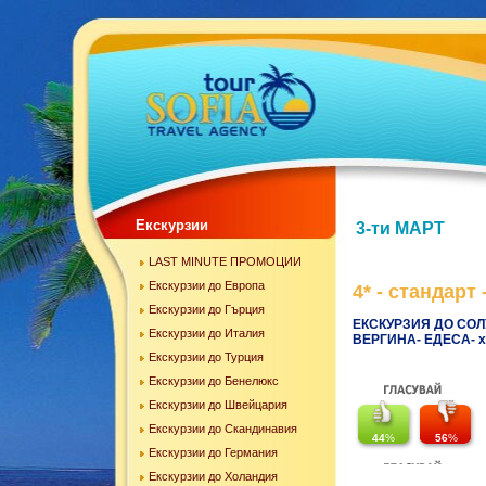
Екскурзии
3-ти МАРТ
LAST MINUTE ПРОМОЦИИ
Екскурзии до Европа
4* - стандарт -
Екскурзии до Гърция
ЕКСКУРЗИЯ ДО СОЛ
Екскурзии до Италия
ВЕРГИНА- ЕДЕСА- х
Екскурзии до Турция
Екскурзии до Бенелюкс
Екскурзии до Швейцария
Екскурзии до Скандинавия
44
%
56
%
Екскурзии до Германия
Екскурзии до Холандия