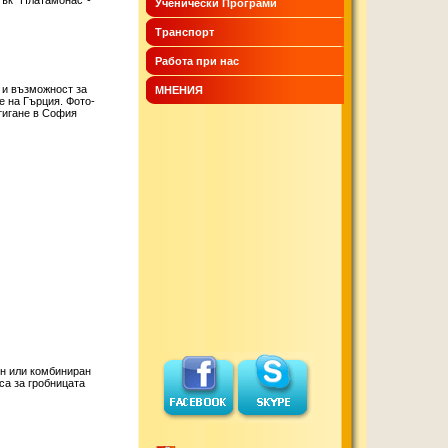
мък “Платамонас”-
Ученически Програми
Транспорт
Работа при нас
 и възможност за
МНЕНИЯ
е на Гърция. Фото-
тигане в София
ун или комбиниран
са за гробницата