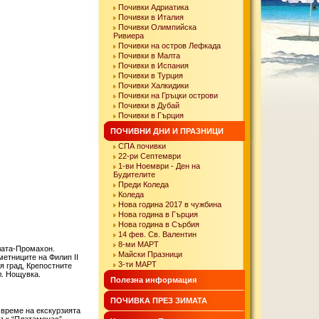
Почивки Адриатика
Почивки в Италия
Почивки Олимпийска
Ривиера
Почивки на остров Лефкада
Почивки в Малта
Почивки в Испания
Почивки в Турция
Почивки Халкидики
Почивки на Гръцки острови
Почивки в Дубай
Почивки в Гърция
ПОЧИВНИ ДНИ И ПРАЗНИЦИ
СПА почивки
22-ри Септември
1-ви Ноември - Ден на
Будителите
Преди Коледа
Коледа
Нова година 2017 в чужбина
Нова година в Гърция
Нова година в Сърбия
14 фев. Св. Валентин
8-ми МАРТ
лата-Промахон.
Майски Празници
метниците на Филип ІІ
3-ти МАРТ
я град, Крепостните
л. Нощувка.
Полезна информация
ПОЧИВКА ПРЕЗ ЗИМАТА
 време на екскурзията