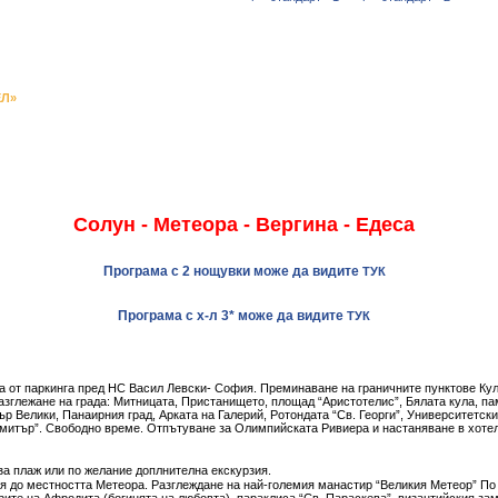
ЕЛ»
Солун - Метеора - Вергина - Едеса
Програма с 2 нощувки може да видите
ТУК
Програма с х-л 3* може да видите
ТУК
а от паркинга пред НС Васил Левски- София. Преминаване на граничните пунктове Ку
азглежане на града: Митницата, Пристанището, площад “Аристотелис”, Бялата кула, па
р Велики, Панаирния град, Арката на Галерий, Ротондата “Св. Георги”, Университетски
имитър”. Свободно време. Отпътуване за Олимпийската Ривиера и настаняване в хоте
за плаж или по желание доплнителна екскурзия.
я до местността Метеора. Разглеждане на най-големия манастир “Великия Метеор” По