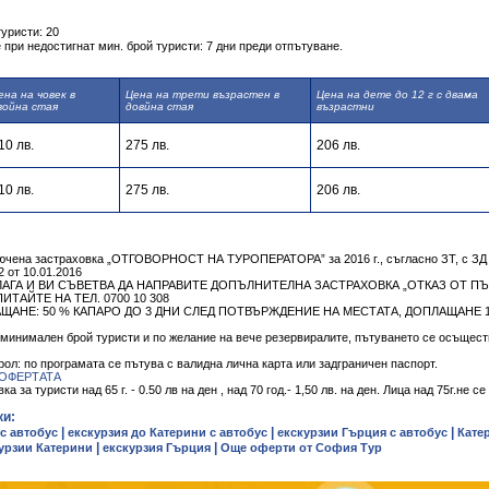
уристи: 20
при недостигнат мин. брой туристи: 7 дни преди отпътуване.
ена на човек в
Цена на трети възрастен в
Цена на дете до 12 г с двама
война стая
довйна стая
възрастни
10 лв.
275 лв.
206 лв.
10 лв.
275 лв.
206 лв.
ючена застраховка „ОТГОВОРНОСТ НА ТУРОПЕРАТОРА” за 2016 г., съгласно ЗТ, с ЗД 
 от 10.01.2016
АГА И ВИ СЪВЕТВА ДА НАПРАВИТЕ ДОПЪЛНИТЕЛНА ЗАСТРАХОВКА „ОТКАЗ ОТ ПЪТ
АЙТЕ НА ТЕЛ. 0700 10 308
АЩАНЕ: 50 % КАПАРО ДО 3 ДНИ СЛЕД ПОТВЪРЖДЕНИЕ НА МЕСТАТА, ДОПЛАЩАНЕ 
 минимален брой туристи и по желание на вече резервиралите, пътуването се осъщес
рол: по програмата се пътува с валидна лична карта или задграничен паспорт.
ОФЕРТАТА
 за туристи над 65 г. - 0.50 лв на ден , над 70 год.- 1,50 лв. на ден. Лица над 75г.не се
ки:
|
|
|
 с автобус
екскурзия до Катерини с автобус
екскурзии Гърция с автобус
Кате
|
|
урзии Катерини
екскурзия Гърция
Още оферти от София Тур