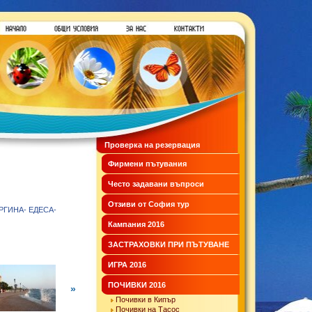
Проверка на резервация
Фирмени пътувания
Често задавани въпроси
Отзиви от София тур
Кампания 2016
ЗАСТРАХОВКИ ПРИ ПЪТУВАНЕ
ИГРА 2016
ПОЧИВКИ 2016
»
Почивки в Кипър
Почивки на Тасос