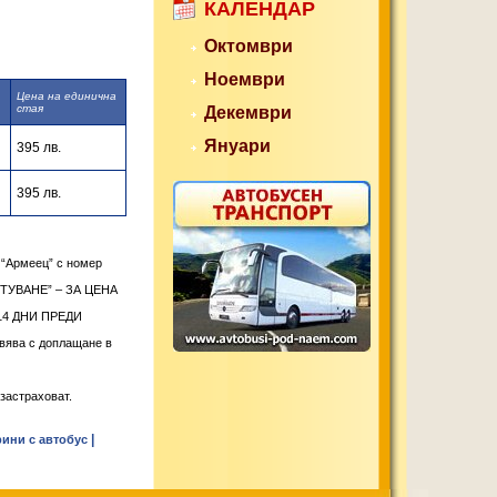
КАЛЕНДАР
Октомври
Ноември
Цена на единична
стая
Декември
Януари
395 лв.
395 лв.
“Армеец” с номер
УВАНЕ” – ЗА ЦЕНА
14 ДНИ ПРЕДИ
твява с доплащане в
 застраховат.
|
рини с автобус