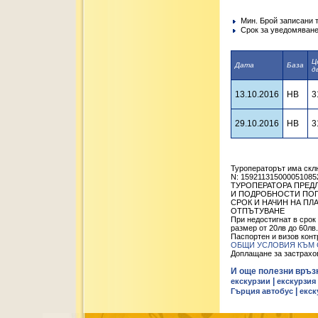
Mин. Брой записани т
Срок за уведомяване 
Ц
Дата
База
д
13.10.2016
HB
3
29.10.2016
HB
3
Туроператорът има скл
N: 1592113150000510852
ТУРОПЕРАТОРА ПРЕДЛ
И ПОДРОБНОСТИ ПОПИТ
СРОК И НАЧИН НА ПЛ
ОТПЪТУВАНЕ
При недостигнат в срок
размер от 20лв до 60лв.
Паспортен и визов конт
ОБЩИ УСЛОВИЯ КЪМ 
Доплащане за застраховка
И още полезни връз
|
екскурзии
екскурзия
|
Гърция автобус
екск