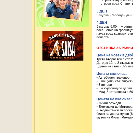
се разглеждат и изво
строен през XІІІ век
3 ДЕН
Закуска. Свободен ден 
4 ДЕН
Закуска. 8.00 ч. – отп
посещение на гробницат
пауза сред красивите в
вечерта.
ОТСТЪПКА ЗА РАННИ З
Цена на човек в дво
Трети възрастен в стая:
Дете до 12г с 2 възраст
Единична стая - 395 ле
Цената включва:
• Автобусен транспорт
• 3 нощувки със закуск
• 3 вечери
• Екскурзовод по цели
• Мед. Застраховка с 5
Цената не включва:
• Лични разходи
• Екскурзия до Метеора 
• Входни такси за посе
билет за двата музея (
музей на Филип Македон