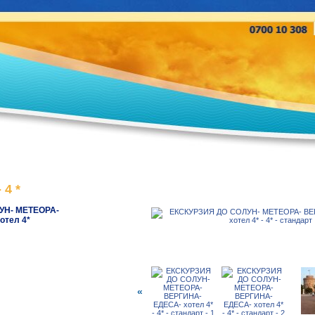
 4 *
УН- МЕТЕОРА-
отел 4*
«