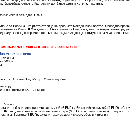
рите на Афродита (богинята на любовта), параклиса “Св. Параскева”, византийския за
, гр. Каламбака, селцето Кастраки и др. Завръщане в хотела. Нощувка.
за почивка и разходка. Плаж.
ътуване за Вергина – първата столица на древното македонско царство. Свободно време
а-музей на Филип II Македонски. Отпътуване за Едеса – един от най-красивите градов
одопади. Свободно време в центъра на града. Следобед отпътуване за България. Прис
АПИСВАНИЯ: 30лв за възрастен / 15лв за дете
йна стая: 310 лева
 275 лева
ни: 206лв
ва
и в хотел Орфеас Блу Ризорт 4* или подобен
я маршрут
000 евро покритие ЗАД Армеец
- 15 лева
щаваните обекти: Археологическия музей (6 EUR) и Византийския музей (4 EUR) в Сол
8 EUR); входните такси за скалните манастири (3 EUR за всеки манастир); входната так
ски във Вергина (8 EUR); входни такси за други музеи, обекти и прояви