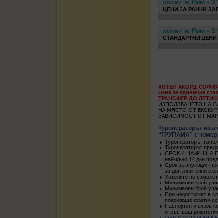
хотел в Рим - 3 
ЦЕНИ ЗА РАННИ ЗА
хотел в Рим - 3 
СТАНДАРТНИ ЦЕНИ
ХОТЕЛ АКОРД-СОФИЯ 
Цена за единична стая
ТРАНСФЕР ДО ЛЕТИЩ
ИЗПОЛЗВАНЕТО НА С
НА МЯСТО ОТ ЕКСКУР
ЗАВИСИМОСТ ОТ МАР
Туроператорът има 
“ГРУПАМА” с номер N:
Туроператорът изпол
Туроператорът предл
СРОК И НАЧИН НА ПЛА
най-къно 14 дни пре
Срок за анулация пр
за допълнителни екс
Хотелите по самолет
Минимален брой учас
Минимален брой учас
При недостигнат в с
покриващо фактическ
Паспортен и визов ко
отсъстващ родител/и
ОБЩИ УСЛОВИЯ КЪ