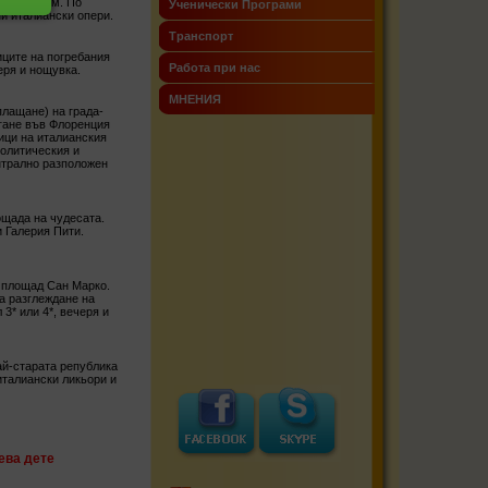
ове за Рим. По
Ученически Програми
и италиански опери.
Транспорт
иците на погребания
Работа при нас
еря и нощувка.
МНЕНИЯ
плащане) на града-
игане във Флоренция
ици на италианския
политическия и
ентрално разположен
ощада на чудесата.
 Галерия Пити.
о площад Сан Марко.
а разглеждане на
3* или 4*, вечеря и
ай-старата република
италиански ликьори и
ева дете