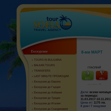
Екскурзии
8-ми МАРТ
TOURS IN BULGARIA
BALKAN TOURS
TRANSFERS
LAST MINUTE ПРОМОЦИИ
52
%
48
%
Екскурзии до Европа
Екскурзии до Гърция
Дати:
всеки
четвър
Екскурзии до Албания
за периода:
Екскурзии до Турция
11.03.2017-10.11.201
Цена от:
1170 лв.
Екскурзии до Италия
8 дни / 7 нощувки
Екскурзии до Скандинавия