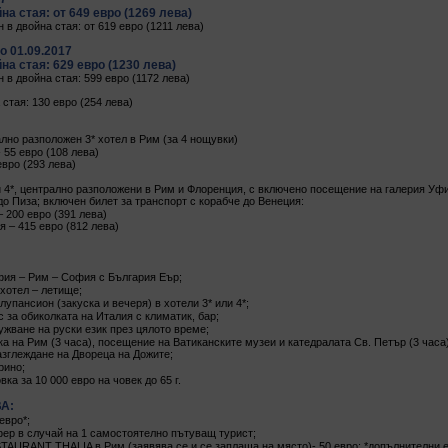
на стая: от 649 eвро (1269 лева)
 в двойна стая: от 619 eвро (1211 лева)
о 01.09.2017
на стая: 629 евро (1230 лева)
 в двойна стая: 599 евро (1172 лева)
стая: 130 евро (254 лева)
лно разположен 3* хотел в Рим (за 4 нощувки)
- 55 евро (108 лева)
евро (293 лева)
 4*, централно разположени в Рим и Флоренция, с включено посещение на галерия Уфи
о Пиза; включен билет за транспорт с корабче до Венеция:
– 200 евро (391 лева)
я – 415 евро (812 лева)
ия – Рим – София с България Еър;
хотел – летище;
лупансион (закуска и вечеря) в хотели 3* или 4*;
 за обиколката на Италия с климатик, бар;
ужване на руски език през цялото време;
а на Рим (3 часа), посещение на Ватиканските музеи и катедралата Св. Петър (3 часа)
азглеждане на Двореца на Дожите;
рино;
ка за 10 000 евро на човек до 65 г.
А:
евро*;
ер в случай на 1 самостоятелно пътуващ турист;
AURANT THALIA в Рим (заявява се и се заплаща на място)- 50 евро; *допълнителни 