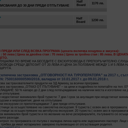
*
Half
1170 лв.
Board
ПИСВАНИЯ ДО 30 ДНИ ПРЕДИ ОТПЪТУВАНЕ
*
Half
1230 лв.
Board
ПРЕДИ ИЛИ СЛЕД ВСЯКА ПРОГРАМА (цената включва нощувка и закуска):
 : 50 лева | Цена за двойна стая : 70 лева | Цена за тройна стая : 85 лева. В ЦЕ
ЕТО.
ЛУШАЛКИ ПО ВРЕМЕ НА БЕСЕДИТЕ С ЕКСКУРЗОВОДА Е ПРЕПОРЪЧИТЕЛНО.СЛУША
ЗОВОДА СРЕЩУ ДЕПОЗИТ ОТ 20 ЛЕВА И ЦЕНА ЗА ПОЛЗВАНЕ МЕЖДУ 1 И 5 ЛЕВА Н
ШРУТА.
сключена застраховка „ОТГОВОРНОСТ НА ТУРОПЕРАТОРА” за 2017 г., съгл
 7500160000590/2016, валидна от 10.01.2017 г. до 09.01.2018 г.
зва застрахователните продукти на ЗД Армеец за всички програми.
ага застраховка „ОТКАЗ ОТ ПЪТУВАНЕ” – за цени и подробности попитайте на тел. 07
ЩАНЕ: 50 % капаро до 2 дни след потвърждаване на налични места и изготвяне на д
ди отпътуване.
и недостигнат минимален брой туристи: 7 дни / срок за анулация при неодстигнат мин
курзии и мероприятия: деня на отпътуване
ни екскурзии се препотвърждават 7 дни преди отпътуване.
тници за осъществяване на самолетна екскурзия: 9 туриста ( освен ако в програмата 
тници за осъществяване на автобусна екскурзия: 20 туриста ( освен ако в програмата
рок минимален брой туристи и по желание на вече резервиралите, пътуването се осъ
ите разходи.
нтрол: по програмата се пътува с валидна лична карта или задграничен паспорт. Лице
 трябва да имат нотариално заверено пълномощно от отсъстващия родител.
М ОФЕРТАТА