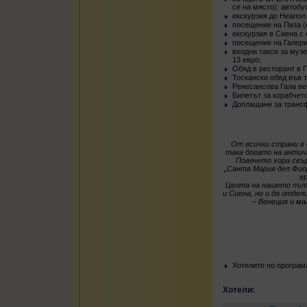
се на място): автобу
екскурзия до Неапол
посещение на Пиза (с
екскурзия в Сиена с 
посещение на Галери
входни такси за музе
13 евро;
Обяд в ресторант в 
Тоскански обяд във 
Ренесансова Гала ве
Билетът за корабчето
Доплащане за трансфе
От всички страни в
така богато на антич
Повечето хора свър
„Санта Мария дел Фиор
в
Целта на нашето пъту
и Сиена, но и да отде
– Венеция и м
Хотелите по програм
Хотели: