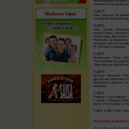
произведения на изкуст
желание се предлага в
3 ДЕН:
Рим. Закуска. По желан
от вулкана Везувий гра
4 ДЕН:
Рим – Сиена – Флоренци
музей Сиена, запазил у
около обяд. Двучасова 
Ренесанс: катедралата 
културен център на гра
4*. Вечеря и нощувка.
5 ДЕН:
Флоренция – Пиза – Лид
*По желание посещение
Трансфер до района око
6 ДЕН:
Болоня – Венеция – Рим
Двучасова обиколка с е
Двореца на Дожите с ек
нощувка.
7 ДЕН:
Римини – Сан Марино – 
в света – площад „Либе
вина. Отпътуване за Ри
8 ДЕН: 8 ДЕН: Рим. Заку
Отстъпка за ранни з
От 11.03 до 10.11.20