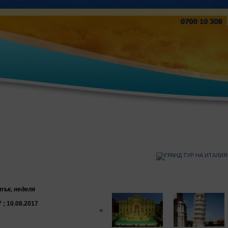
тък,
неделя
7 ; 10.08.2017
«