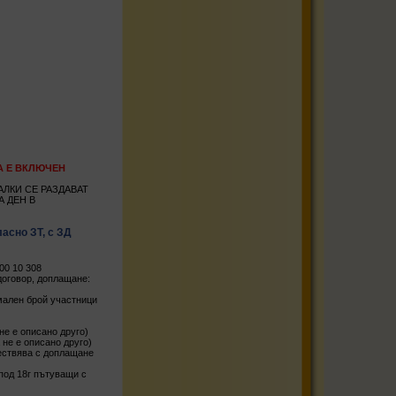
НАТА Е ВКЛЮЧЕН
ЛКИ СЕ РАЗДАВАТ
А ДЕН В
асно ЗТ, с ЗД
00 10 308
оговор, доплащане:
имален брой участници
не е описано друго)
 не е описано друго)
ществява с доплащане
 под 18г пътуващи с