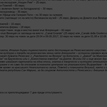
сна екскурзия „Нощен Рим” – 25 евро;
 и Помпей – 65 евро;
 включен билет за Катедралата) – 30 евро;
екскурзовод – 35 евро;
я Уфици или Галерия Пити – по 30 евро за галерия;
ите (заплащат се на място):Ватикански музей – 25 евро; Дворец на Дожите във Венеци
Помпей – 16 евро;
типична ферма – 18 евро;
черя /+мин. вода и местно вино/ във Флоренция – 60 евро
 във Венеция се заплаща на място: „Canal Grande“ (25 евро) или „Canale della Giudecca
р: 30 евро на човек за дати 29.04 и 09.05.2017; 10 евро на човек за дати 01.08 и 10.08
 света, Италия държи първенството като дестинация на Ренесансовото изкуство.
на култура и творби на ренесансови гении като Апенините – истински огромен муз
зват думата Ренесанс с „Раждането на Венера” на Ботичели, с „Давид” на Микеланд
е” на Брунелески или с „Божествена комедия” на Данте. Всички те и още много др
реме извайват картината на една епоха, златна в творческо и културно отношение
ване е не само да опознаем основните центрове на италианското Възраждане – Фл
лим време за красивият Неаполитански залив, Помпей и планината Везувий, както и 
алката република Сан Марино, за да свържем Античността и Ренесанса с днешния д
ата се препотвърждават 7 дни преди отпътуването.