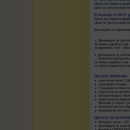
Цена за човек в двой
Цена за трети възрастен
В периода от 08.07 д
Цена за човек в двой
Цена за трети възрастен
Доплащане за единична 
Доплащане за центра
за човек в двойна стая 
за единична стая - 150 
Доплащане за хотели
включена екскурзия д
за човек в двойна стая 
за човек в единична ста
ЦЕНАТА ВКЛЮЧВА:
самолетен билет Соф
трансфери летище – 
7 нощувки на база по
туристически автобус
екскурзоводско обсл
туристическа обиколк
Венеция (2 часа) с р
екскурзия до Сан Ма
медицинска застрахов
ЦЕНАТА НЕ ВКЛЮЧВ
Летищни такси – 119 
доплащане за трансф
вечеря в OPERA REST