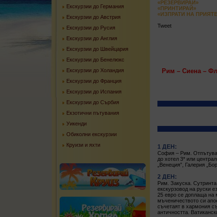
«РЕЗЕРВИРАЙ»
Екскурзии до Германия
«ПРИНТИРАЙ»
«ИЗПРАТИ НА ПРИЯТ
Екскурзии до Австрия
Tweet
Екскурзии до Русия
Екскурзии до Англия
Екскурзии до Швейцария
Екскурзии до Бенелюкс
Екскурзии до Холандия
Рим – Сиена – Фл
Екскурзии до Франция
Екскурзии до Испания
Екскурзии до Сърбия
Екзотични пътувания
Уикенди
Обиколни екскурзии
Круизи и яхти
1 ДЕН:
София – Рим. Отпътуван
до хотел 3* или центра
„Венеция”, Галерия „Бо
2 ДЕН:
Рим. Закуска. Сутринта
екскурзовод на руски е
25 евро се доплаща на 
мъченичеството си апос
съчетаят в хармония съ
античността. Ватикански