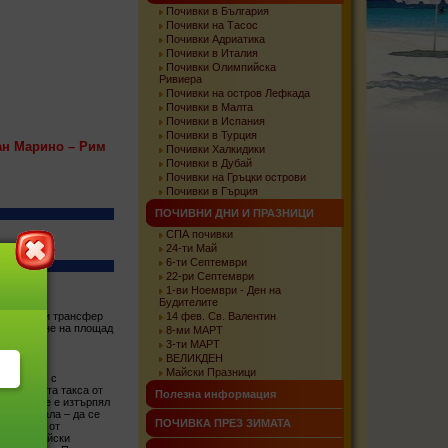
Почивки в България
Почивки на Тасос
Почивки Адриатика
Почивки в Италия
Почивки Олимпийска
Ривиера
Почивки на остров Лефкада
Почивки в Малта
Почивки в Испания
Почивки в Турция
ан Марино – Рим
Почивки Халкидики
Почивки в Дубай
Почивки на Гръцки острови
Почивки в Гърция
ПОЧИВНИ ДНИ И ПРАЗНИЦИ
СПА почивки
24-ти Май
6-ти Септември
22-ри Септември
1-ви Ноември - Ден на
Будителите
осрещане и трансфер
14 фев. Св. Валентин
разглеждане на площад
8-ми МАРТ
3-ти МАРТ
ВЕЛИКДЕН
Майски Празници
ревен Рим с
д (входната такса от
Полезна информация
полага, че е изтърпял
сови идеала – да се
ПОЧИВКА ПРЕЗ ЗИМАТА
бразците от
ски и сирийски