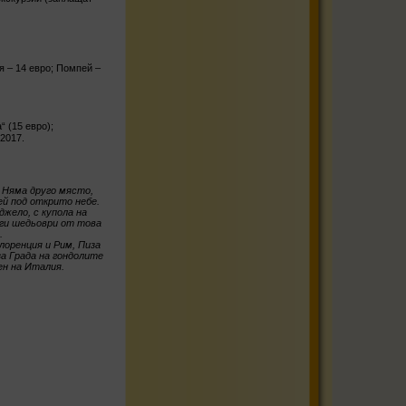
я – 14 евро; Помпей –
“ (15 евро);
.2017.
 Няма друго място,
ей под открито небе.
жело, с купола на
уги шедьоври от това
.
оренция и Рим, Пиза
за Града на гондолите
ен на Италия.