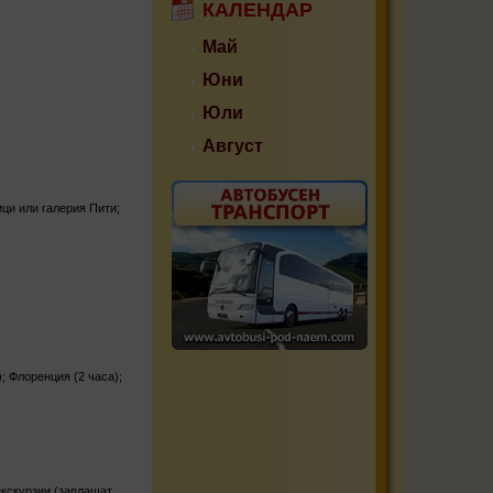
КАЛЕНДАР
Май
Юни
Юли
Август
ци или галерия Пити;
; Флоренция (2 часа);
екскурзии (заплащат