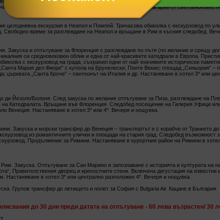
вото, на ренесансови скулптури, картини и гоблени са неотменим обект във всички гид
ечеря в OPERA RESTAURANT THALIA с изпълнение на живо на арии от световноизвестн
ие целодневна екскурзия в Неапол и Помпей. Тричасова обиколка с екскурзовод по ул
д. Свободно време за разглеждане на Неапол и връщане в Рим в късния следобед. Веч
я. Закуска и отпътуване за Флоренция с разглеждане по пътя (по желание и срещу до
никалния си средновековен облик и една от най-красивите катедрали в Европа. Прист
обиколка с екскурзовод на града, съхранил едни от най-значимите исторически паметн
„Санта Мария дел Фиоре” с купола на Брунелески; Понте Векио; площад „Синьория” – 
да; църквата „Санта Кроче” – пантеонът на Италия и др. Настаняване в хотел 3* или ц
о ди Йезоло/Болоня. След закуска по желание отпътуване за Пиза, разглеждане на Пл
 на Катедралата. Връщане във Флоренция. Следобед посещение на Галерия Уфици или
ло Венеция. Настаняване в хотел 3* или 4*. Вечеря и нощувка.
ини. Закуска и морски трансфер до Венеция – транспортът е с корабче от Транкето д
кскурзовод из романтичните улички и площади на стария град. Следобед възможност з
скурзовод. Продължение за Римини. Настаняване в курортния район на Римини в хотел 
Рим. Закуска. Отпътуване за Сан Марино и запознаване с историята и културата на н
рта“, Правителствения дворец и крепостните стени. Включена дегустация на известни 
м. Настаняване в хотел 3* или централно разположен 4*. Вечеря и нощувка.
ска. Групов трансфер до летището и полет за София с Bulgaria Air. Кацане в България.
аписвания до 30 дни преди датата на отпътуване - 60 лева възрастен/ 30 л
17