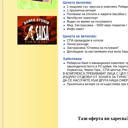
Цената включва:
1 нощувки със закуска в комплекс Рибар
1 празнична вечеря
Ползване на отктити и закрити басейни с
Автобусен транспорт
Водач по време на пътуването
Мед. Застраховка – 5000 евро покритие 
Инфо пакет
Цената не включва:
СПА процедури в хотела
Лични разходи
Застраховка "Отмяна на пътуване"
Доплащане за настаняване във вила Хер
Забележка
Рибарска баня е ваканционен комплекс 
законодателството в Р.Сърбия. На терито
Хърватска, Черна Гора , СПА център, Рес
В КОМПЛЕКСА ПРЕБИВАВАТ ЛИЦА С ЦЕЛ
ИЗЦЯЛО ОТДЕЛЕН ОТ ЗОНАТА ЗА ТУРИС
ДА СЕ НАСОЧИТЕ КЪМ ДРУГА НАША ОФЕ
Празичната вечеря се осъществява при м
Тази оферта ви харесва? 