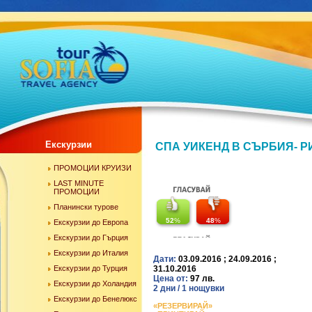
Екскурзии
СПА УИКЕНД В СЪРБИЯ- РИБ
ПРОМОЦИИ КРУИЗИ
LAST MINUTE
ПРОМОЦИИ
Планински турове
52
%
48
%
Екскурзии до Европа
Екскурзии до Гърция
Екскурзии до Италия
Дати:
03.09.2016 ; 24.09.2016 ;
Екскурзии до Турция
31.10.2016
Цена от:
97 лв.
Екскурзии до Холандия
2 дни / 1 нощувки
Екскурзии до Бенелюкс
«РЕЗЕРВИРАЙ»