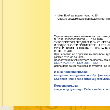
Mин. Брой записани туристи: 20
Срок за уведомяване при недостигнат мин
Туроператорът има сключена застраховка 
N: 1592113150000510852 от 10.01.2016
ТУРОПЕРАТОРА ПРЕДЛАГА И ВИ СЪВЕТВА
И ПОДРОБНОСТИ ПОПИТАЙТЕ НА ТЕЛ. 070
СРОК И НАЧИН НА ПЛАЩАНЕ: 50 % КАПА
ОТПЪТУВАНЕ
При недостигнат в срок минимален брой тур
размер от 20лв до 60лв.
Паспортен и визов контрол: по програмата с
ОБЩИ УСЛОВИЯ КЪМ ОФЕРТАТА
Доплащане за застраховка за туристи над 65 г.
И още полезни връзки:
|
|
екскурзии
екскурзия с автобус
екскурз
|
Сърбия и Черна гора автобус
екскурзи
Полезни връзки:
|
|
спа уикенд
уикенд в Рибарска баня
оф