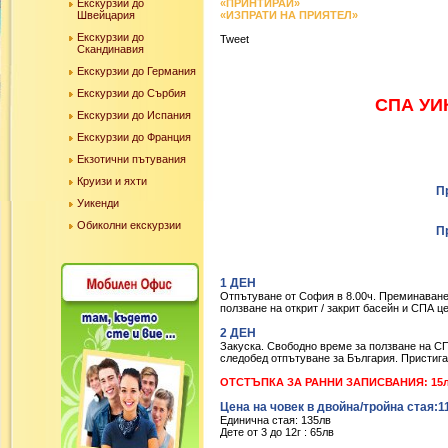
Екскурзии до
«ПРИНТИРАЙ»
Швейцария
«ИЗПРАТИ НА ПРИЯТЕЛ»
Екскурзии до
Tweet
Скандинавия
Екскурзии до Германия
Екскурзии до Сърбия
СПА УИ
Екскурзии до Испания
Екскурзии до Франция
Екзотични пътувания
Круизи и яхти
П
Уикенди
Обиколни екскурзии
П
1 ДЕН
Отпътуване от София в 8.00ч. Преминаване
ползване на открит / закрит басейн и СПА ц
2 ДЕН
Закуска. Свободно време за ползване на С
следобед отпътуване за България. Пристиг
ОТСТЪПКА ЗА РАННИ ЗАПИСВАНИЯ: 15лв з
Цена на човек в двойна/тройна стая:1
Единична стая: 135лв
Дете от 3 до 12г : 65лв