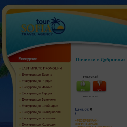
Екскурзии
Почивки в Дубровник
LAST MINUTE ПРОМОЦИИ
Екскурзии до Европа
Екскурзии до Гърция
Екскурзии до Италия
0
%
0
%
Екскурзии до Турция
Екскурзии до Бенелюкс
Екскурзии до Швейцария
Цена от:
0
Екскурзии до Скандинавия
/
Екскурзии до Германия
«РЕЗЕРВИРАЙ»
«ПРИНТИРАЙ»
Екскурзии до Холандия