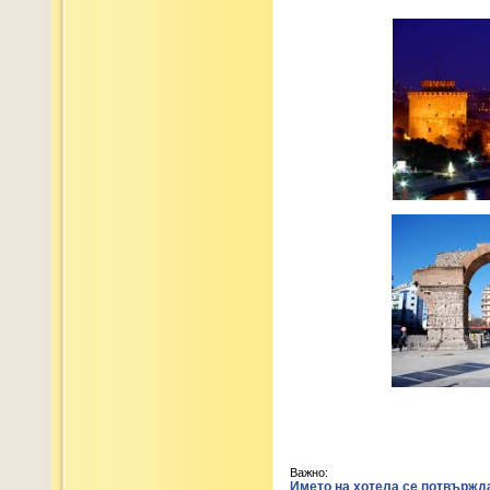
Важно:
Името на хотела се потвържда