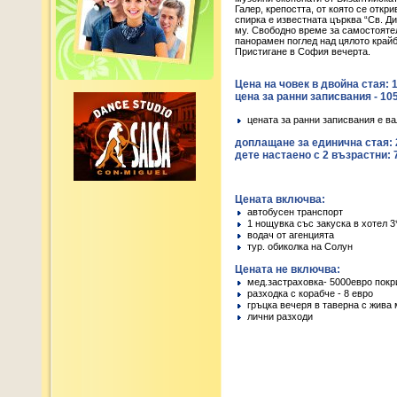
Галер, крепостта, от която се откр
спирка е известната църква “Св. Д
му. Свободно време за самостояте
панорамен поглед над цялото крайбр
Пристигане в София вечерта.
Цена на човек в двойна стая: 
цена за ранни записвания - 10
цената за ранни записвания е ва
доплащане за единична стая: 
дете настаено с 2 възрастни: 
Цената включва:
автобусен транспорт
1 нощувка със закуска в хотел 3
водач от агенцията
тур. обиколка на Солун
Цената не включва:
мед.застраховка- 5000евро покр
разходка с корабче - 8 евро
гръцка вечеря в таверна с жива 
лични разходи