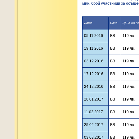
мин. брой участници за осъще
Дата
База
Цена на чо
05.11.2016
BB
119 лв.
19.11.2016
BB
119 лв.
03.12.2016
BB
119 лв.
17.12.2016
BB
119 лв.
24.12.2016
BB
119 лв.
28.01.2017
BB
119 лв.
11.02.2017
BB
119 лв.
25.02.2017
BB
119 лв.
03.03.2017
BB
119 лв.