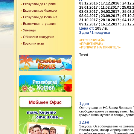
03.12.2016 ; 17.12.2016 ; 24.12.
Екскурзии до Сърбия
28.01.2017 ; 11.02.2017 ; 25.02.
Екскурзии до Франция
03.03.2017 ; 04.03.2017 ; 25.03.
08.04.2017 ; 23.09.2017 ; 07.10.
Екскурзии до Испания
21.10.2017 ; 28.10.2017 ; 04.11.
Екзотични пътувания
09.12.2017 ; 16.12.2017 ; 23.12
Цена от:
105 лв.
Уикенди
2 дни / 1 нощувки
Обиколни екскурзии
«РЕЗЕРВИРАЙ»
Круизи и яхти
«ПРИНТИРАЙ»
«ИЗПРАТИ НА ПРИЯТЕЛ»
Tweet
1 ден
Отпътуване от НС Васил Левски в
свободно време за пазаруване. Нас
града с жива музика и танци ( доп
2 ден
Закуска. Освобождаване на хотела
Бялата кула, макар и преди носела
музейни експонати от Византийскат