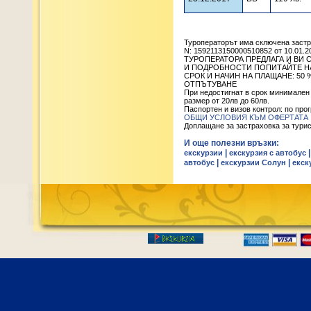
Туроператорът има сключена заст
N: 1592113150000510852 от 10.01.2
ТУРОПЕРАТОРА ПРЕДЛАГА И ВИ 
И ПОДРОБНОСТИ ПОПИТАЙТЕ НА Т
СРОК И НАЧИН НА ПЛАЩАНЕ: 50
ОТПЪТУВАНЕ
При недостигнат в срок минимален
размер от 20лв до 60лв.
Паспортен и визов контрол: по про
ОБЩИ УСЛОВИЯ КЪМ ОФЕРТАТА
Доплащане за застраховка за туристи 
И още полезни връзки:
|
екскурзии
екскурзия с автобус
|
|
автобус
екскурзии Солун
екск